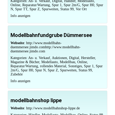
Kategorien:
An- u. Verkauf
,
Digital
,
Händler
,
Modellauto
,
Online
,
Reparatur/Wartung
,
Spur 1
,
Spur 2m/G
,
Spur H0
,
Spur
N
,
Spur TT
,
Spur Z
,
Spurweiten
,
Status 99
,
Vor Ort
Info anzeigen
Modellbahnfundgrube Dümmersee
Webseite
:
http://www.modellbahn-
duemmersee.jimdo.comhttp://www.modellbahn-
duemmersee.jimdo.com
Kategorien:
An- u. Verkauf
,
Auktionen
,
Digital
,
Hersteller
,
Magazine & Bücher
,
Modellauto
,
Modellbau
,
Online
,
Reparatur/Wartung
,
rollendes Material
,
Sonstiges
,
Spur 1
,
Spur
2m/G
,
Spur H0
,
Spur N
,
Spur Z
,
Spurweiten
,
Status 99
,
Zubehör
Info anzeigen
modellbahnshop lippe
Webseite
:
http://www.modellbahnshop-lippe.de
Kategorien:
Händler
,
Modellauto
,
Modellbau
,
Online
,
Status 99
,