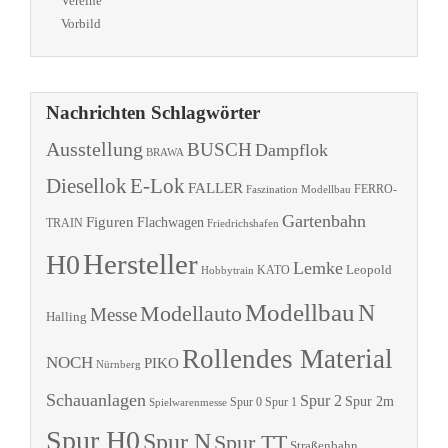
Vereine
Vorbild
Nachrichten Schlagwörter
Ausstellung
BUSCH
Dampflok
BRAWA
Diesellok
E-Lok
FALLER
Faszination Modellbau
FERRO-
Gartenbahn
Figuren
Flachwagen
TRAIN
Friedrichshafen
Hersteller
H0
Lemke
Leopold
KATO
Hobbytrain
Modellbau
N
Modellauto
Messe
Halling
Rollendes Material
NOCH
PIKO
Nürnberg
Schauanlagen
Spur 2
Spur 2m
Spur 0
Spur 1
Spielwarenmesse
Spur H0
Spur N
Spur TT
Straßenbahn