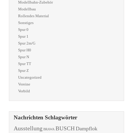
Modellbahn-Zubehör
Modellbau
Rollendes Material
Sonstiges
Spur 0
Spur 1
Spur 2m/G
Spur H0
Spur N
Spur TT
Spur Z
Uncategorized
Vereine
Vorbild
Nachrichten Schlagwörter
Ausstellung
BUSCH
Dampflok
BRAWA