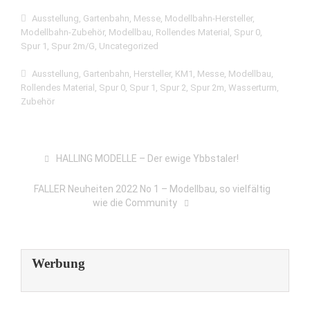
Ausstellung
,
Gartenbahn
,
Messe
,
Modellbahn-Hersteller
,
Modellbahn-Zubehör
,
Modellbau
,
Rollendes Material
,
Spur 0
,
Spur 1
,
Spur 2m/G
,
Uncategorized
Ausstellung
,
Gartenbahn
,
Hersteller
,
KM1
,
Messe
,
Modellbau
,
Rollendes Material
,
Spur 0
,
Spur 1
,
Spur 2
,
Spur 2m
,
Wasserturm
,
Zubehör
HALLING MODELLE – Der ewige Ybbstaler!
FALLER Neuheiten 2022 No 1 – Modellbau, so vielfältig
wie die Community
Werbung