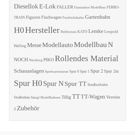
Diesellok
E-Lok
FALLER
Faszination Modellbau
FERRO-
Gartenbahn
Figuren
Flachwagen
TRAIN
Friedrichshafen
Hersteller
H0
Lemke
Leopold
KATO
Hobbytrain
Modellbau
N
Modellauto
Messe
Halling
Rollendes Material
NOCH
PIKO
Nürnberg
Schauanlagen
Spur 2
Spur 2m
Spur 0
Spur 1
Spielwarenmesse
Spur H0
Spur N
Spur TT
Straßenbahn
TT
TT-Wagen
Tillig
Vereine
Straßenbau
Stängl Modellbahnen
Zubehör
Z