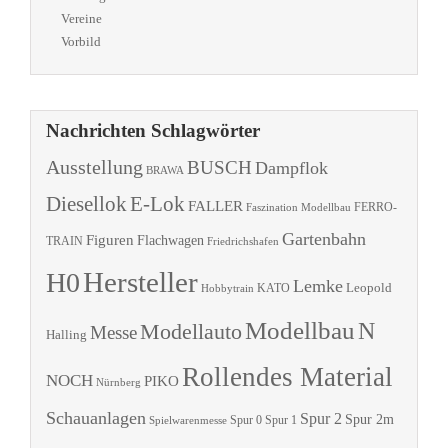
Vereine
Vorbild
Nachrichten Schlagwörter
Ausstellung
BUSCH
Dampflok
BRAWA
Diesellok
E-Lok
FALLER
Faszination Modellbau
FERRO-
Gartenbahn
Figuren
Flachwagen
TRAIN
Friedrichshafen
Hersteller
H0
Lemke
Leopold
KATO
Hobbytrain
Modellbau
N
Modellauto
Messe
Halling
Rollendes Material
NOCH
PIKO
Nürnberg
Schauanlagen
Spur 2
Spur 2m
Spur 0
Spur 1
Spielwarenmesse