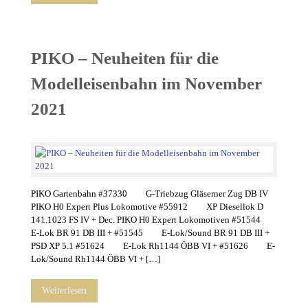
PIKO – Neuheiten für die
Modelleisenbahn im November
2021
PIKO Gartenbahn #37330 G-Triebzug Gläserner Zug DB IV
PIKO H0 Expert Plus Lokomotive #55912 XP Diesellok D
141.1023 FS IV + Dec. PIKO H0 Expert Lokomotiven #51544
E-Lok BR 91 DB III + #51545 E-Lok/Sound BR 91 DB III +
PSD XP 5.1 #51624 E-Lok Rh1144 ÖBB VI + #51626 E-
Lok/Sound Rh1144 ÖBB VI + […]
Weiterlesen