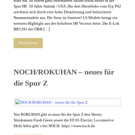
Kato hat zu einem ganz besonderen Anlass etwas neues in der
Spur H0: 50 Jahre Amtrak / USA. Die drei Dieselloks vom Typ P42
zeichnen sich durch eine hohe Detailierung und beleuchtete
Nummerntafeln aus. Die Serie ist limitiert! LS Models bringt ein
weiteres Highlight aus der beliebten H0 Vectron Serie. Die E-Lok
BR1293 der ÖBB […]
Weiterlesen
NOCH/ROKUHAN – neues für
die Spur Z
Von ROKUHAN gibt es neue für die Spur Z den Shorty
Shinkansen Fresh Green sowie die EF 65 Electric Locomotive.
Mehr Infos gibt`s bei NOCH: https://www.noch.de