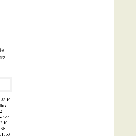
ie
rz
 83.10
flok
32
luX22
3.10
k BR
#51353