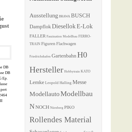
Ausstellung
BUSCH
BRAWA
ie
gust
Diesellok
E-Lok
Dampflok
FALLER
Faszination Modellbau
FERRO-
Figuren
Flachwagen
TRAIN
H0
Gartenbahn
Friedrichshafen
se DB
Hersteller
KATO
Hobbytrain
asse DB
G Ep.
Messe
Lemke
Leopold Halling
lasse
pert
Modellbau
Modellauto
52464
II
N
NOCH
PIKO
Nürnberg
Rollendes Material
Schauanlagen