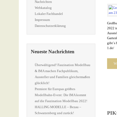
Nachrichten
Webkatalog
Lokaler Fachhandel
Impressum
Großba
Datenschutzerklärung
2022 i
Ausstel
Garten
gibt`s
1.de/
Neueste Nachrichten
We
Überwältigend! Faszination Modellbau
& IMA machen Fachpublikum,
Aussteller und Familien gleichermaßen
glücklich!
Premiere für Europas größtes
Modellbahn-Event: Die IMA kommt
auf die Faszination Modellbau 2022!
HALLING MODELLE – Bezau –
PIKO
Schwarzenberg und zurück!