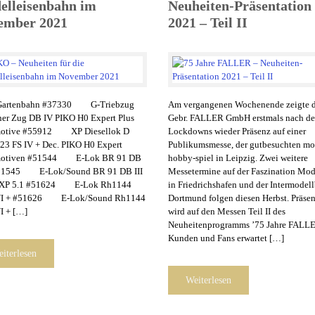
elleisenbahn im
Neuheiten-Präsentation
ember 2021
2021 – Teil II
Gartenbahn #37330 G-Triebzug
Am vergangenen Wochenende zeigte d
ner Zug DB IV PIKO H0 Expert Plus
Gebr. FALLER GmbH erstmals nach d
otive #55912 XP Diesellok D
Lockdowns wieder Präsenz auf einer
23 FS IV + Dec. PIKO H0 Expert
Publikumsmesse, der gutbesuchten mo
otiven #51544 E-Lok BR 91 DB
hobby-spiel in Leipzig. Zwei weitere
 #51545 E-Lok/Sound BR 91 DB III
Messetermine auf der Faszination Mo
 XP 5.1 #51624 E-Lok Rh1144
in Friedrichshafen und der Intermodell
I + #51626 E-Lok/Sound Rh1144
Dortmund folgen diesen Herbst. Präsen
 + […]
wird auf den Messen Teil II des
Neuheitenprogramms ’75 Jahre FALLE
Kunden und Fans erwartet […]
iterlesen
Weiterlesen