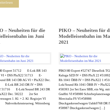
iterlesen
 – Neuheiten für die
PIKO – Neuheiten für d
lleisenbahn im Juni
Modelleisenbahn im Ma
1
2021
H0 Expert 51712 E-Lok BR 143
PIKO H0 Expert #52747 Diesellok T
 VI + DSS PluX22 51713 E-
Kaluga SZD IV + DSS PluX 22 #5189
und BR 143 DB AG VI + PluX22 Dec.
Rh 1041 ÖBB IV + DSS PluX22 1 #51
 E-Lok BR 243 DR IV + DSS
Lok/Sound Rh 1041 ÖBB IV + PluX22
2 51716 E-Lok/Sound BR 243 DR
#58393 2er Set Eaos SBB, ein Wg. mit
PluX22 Dec. 58222 2er Set
Graffiti VI #58980 Schiebeplanenwag
nwagen 1. Kl. + 2. Kl. Regiojet VI
Mercitalia FS VI #58986
 Nahverkehrssteuerwg. Wittenberg
Druckgaskesselwagen Uahk0768 DR 
#58987 Druckgaskesselwagen […]