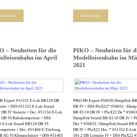
iterlesen
Weiterlesen
 – Neuheiten für die
PIKO – Neuheiten für d
lleisenbahn im April
Modelleisenbahn im Mä
1
2021
H0 Expert #51331 E-Lok BR120 DB
PIKO H0 Expert #50630 Dampflok BR
serie + DSS #51332 E-Lok Sound
DR IV + DSS PluX22* #50631 ~Damp
DB IV Vorserie + Dec. #51334 E-Lok
BR 83.10 DR IV + PluX22 De.* #506
 DB VI Bahnkompetenz + DSS
Dampflok/Sound BR 83.10 DR IV + P
5 E-Lok Sound BR120 DB VI
Dec.* #50633 ~Dampflok/Sound BR 8
mpetenz + Dec. #51404 E-Triebzug
DR IV + PluX22 Dec. * #51352 E-Lo
 AG VI Klimaschützer + DSS #51405
181.2 DB Lorraine IV + DSS PluX22 