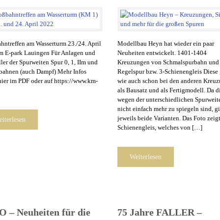
hntreffen am Wasserturm 23./24. April
Modellbau Heyn hat wieder ein paar
m E-park Lauingen Für Anlagen und
Neuheiten entwickelt. 1401-1404
ler der Spurweiten Spur 0, 1, IIm und
Kreuzungen von Schmalspurbahn und
bahnen (auch Dampf) Mehr Infos
Regelspur bzw. 3-Schienengleis Diese 
 hier im PDF oder auf https://www.km-
wie auch schon bei den anderen Kreu
als Bausatz und als Fertigmodell. Da d
wegen der unterschiedlichen Spurweit
nicht einfach mehr zu spiegeln sind, gi
jeweils beide Varianten. Das Foto zeigt
iterlesen
Schienengleis, welches von […]
Weiterlesen
 – Neuheiten für die
75 Jahre FALLER –