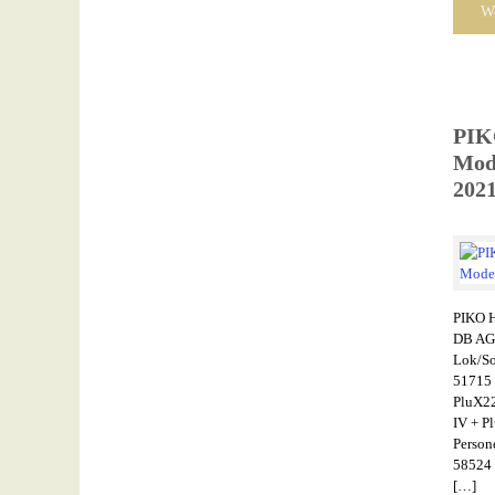
We
PIKO
Mode
202
PIKO 
DB AG
Lok/So
51715
PluX2
IV + 
Persone
58524
[…]