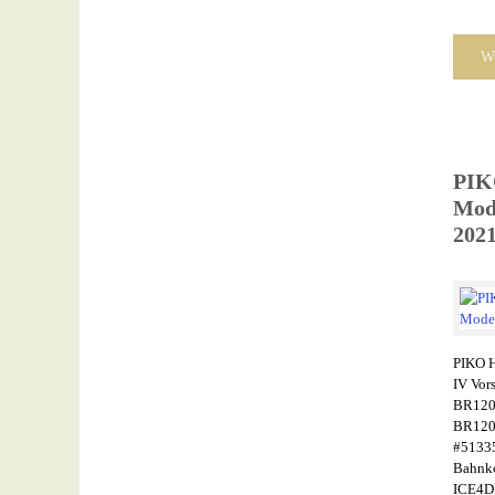
We
PIKO
Mode
202
PIKO 
IV Vor
BR120 
BR120
#5133
Bahnko
ICE4DB