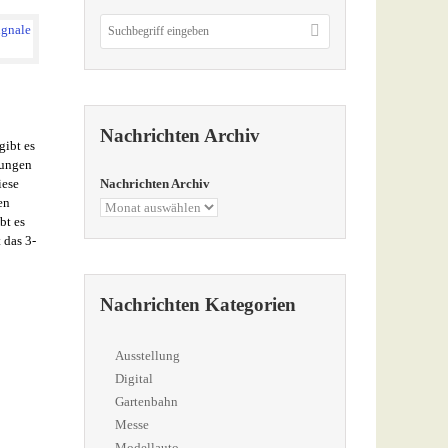
Nachrichten Archiv
gibt es
zungen
iese
Nachrichten Archiv
en
bt es
 das 3-
Nachrichten Kategorien
Ausstellung
Digital
Gartenbahn
Messe
Modellauto