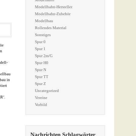
Modellbahn-Hersteller
Modellbahn-Zubehör
Modellbau
Rollendes Material
Sonstiges
Spur 0
ie
Spur 1
en
Spur 2m/G
dell-
Spur H0
Spur N
dellbau
Spur TT
bau in
Spur Z
tiert
Uncategorized
R‘.
Vereine
Vorbild
Nachrichten Schlagwörter