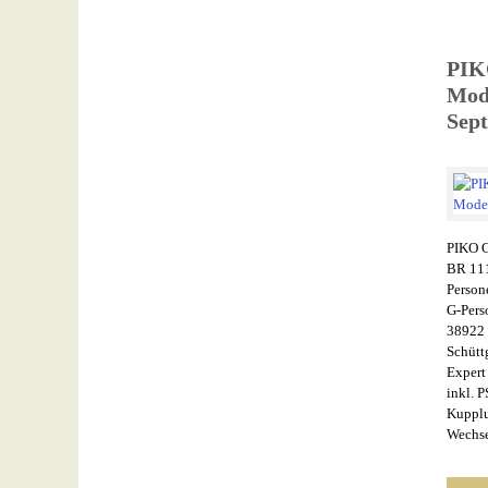
PIKO
Mod
Sept
PIKO G
BR 111
Person
G-Pers
38922 
Schütt
Expert
inkl. 
Kuppl
Wechse