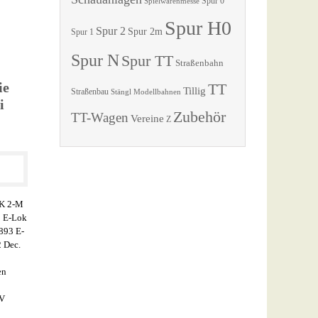
Spur 0
Spielwarenmesse
Spur H0
Spur 2
Spur 2m
Spur 1
Spur N
Spur TT
Straßenbahn
ie
TT
Tillig
Straßenbau
Stängl Modellbahnen
i
Zubehör
TT-Wagen
Vereine
Z
GK 2-M
2 E-Lok
893 E-
 Dec.
en
IV