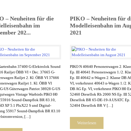
 – Neuheiten für die
PIKO – Neuheiten für d
elleisenbahn im
Modelleisenbahn im Au
ember 202...
2021
artenbahn 37400 G-Elektrolok Sound
PIKO N 40640 Personenwagen 2. Klas
6 Railjet ÖBB VI + Dec. 37665 G-
Ep. III 40641 Personenwagen 1./2. Kl
enwagen Railjet 2. Kl. ÖBB VI 37666
Ep. III 40642 n-Wagen 2. Klasse DB A
onenwagen Railjet 1. Kl. ÖBB VI
VI, verkehrsrot 40643 n-Wagen 1./2. K
G-US Güterwagen Patriot 38928 G-US
DB AG Ep. VI, verkehrsrot PIKO H0 Ex
gutwagen Vintage Warbirds PIKO H0
52460 Diesellok Rh 2000 NS Ep. III 
 55916 Sound-Dampflok BR 83.10,
Diesellok BR 65-DE-19-A USATC Ep. 
PSD XP 5.1 PluX22 S und Digital-
52404 Diesellok BR V […]
ung 55917 Sound-Dampflok BR 83.10
lstromversion, […]
Weiterlesen