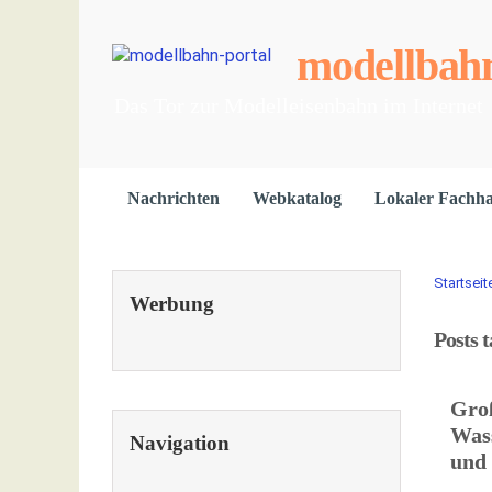
modellbahn
Das Tor zur Modelleisenbahn im Internet
Nachrichten
Webkatalog
Lokaler Fachh
Startseit
Werbung
Posts 
Gro
Was
Navigation
und 