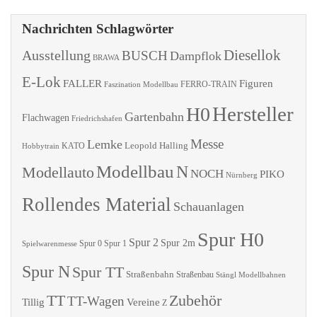
Nachrichten Schlagwörter
Diesellok
Ausstellung
BUSCH
Dampflok
BRAWA
E-Lok
FALLER
Figuren
Faszination Modellbau
FERRO-TRAIN
Hersteller
H0
Gartenbahn
Flachwagen
Friedrichshafen
Messe
Lemke
Leopold Halling
KATO
Hobbytrain
Modellbau
N
Modellauto
NOCH
PIKO
Nürnberg
Rollendes Material
Schauanlagen
Spur H0
Spur 2
Spur 2m
Spur 0
Spur 1
Spielwarenmesse
Spur N
Spur TT
Straßenbahn
Straßenbau
Stängl Modellbahnen
TT
Zubehör
TT-Wagen
Tillig
Vereine
Z