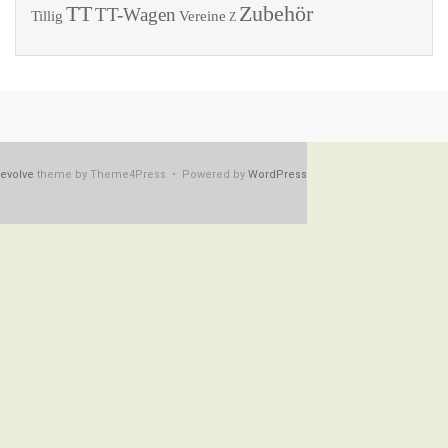
TT
Zubehör
TT-Wagen
Tillig
Vereine
Z
evolve
theme by Theme4Press • Powered by
WordPress