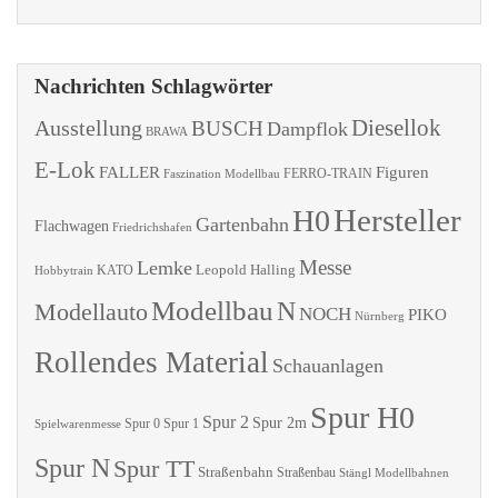
Nachrichten Schlagwörter
Diesellok
Ausstellung
BUSCH
Dampflok
BRAWA
E-Lok
FALLER
Figuren
Faszination Modellbau
FERRO-TRAIN
Hersteller
H0
Gartenbahn
Flachwagen
Friedrichshafen
Messe
Lemke
Leopold Halling
KATO
Hobbytrain
Modellbau
N
Modellauto
NOCH
PIKO
Nürnberg
Rollendes Material
Schauanlagen
Spur H0
Spur 2
Spur 2m
Spur 0
Spur 1
Spielwarenmesse
Spur N
Spur TT
Straßenbahn
Straßenbau
Stängl Modellbahnen