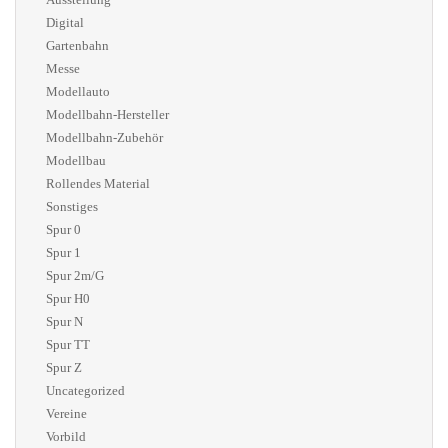
Digital
Gartenbahn
Messe
Modellauto
Modellbahn-Hersteller
Modellbahn-Zubehör
Modellbau
Rollendes Material
Sonstiges
Spur 0
Spur 1
Spur 2m/G
Spur H0
Spur N
Spur TT
Spur Z
Uncategorized
Vereine
Vorbild