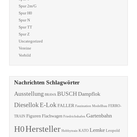
Spur 2m/G
Spur H0
Spur N
Spur TT
Spur Z
Uncategorized
Vereine
Vorbild
Nachrichten Schlagwörter
Ausstellung
BUSCH
Dampflok
BRAWA
Diesellok
E-Lok
FALLER
Faszination Modellbau
FERRO-
Gartenbahn
Figuren
Flachwagen
TRAIN
Friedrichshafen
Hersteller
H0
Lemke
Leopold
KATO
Hobbytrain