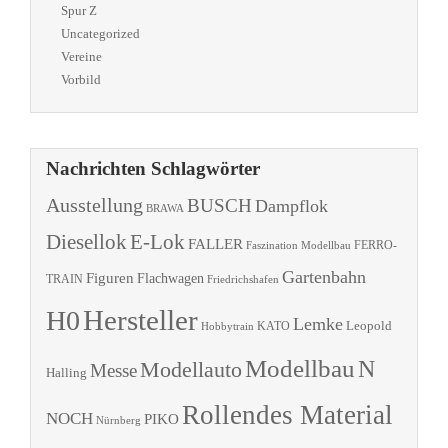
Spur Z
Uncategorized
Vereine
Vorbild
Nachrichten Schlagwörter
Ausstellung
BUSCH
Dampflok
BRAWA
Diesellok
E-Lok
FALLER
Faszination Modellbau
FERRO-
Gartenbahn
Figuren
Flachwagen
TRAIN
Friedrichshafen
Hersteller
H0
Lemke
Leopold
KATO
Hobbytrain
Modellbau
N
Modellauto
Messe
Halling
Rollendes Material
NOCH
PIKO
Nürnberg