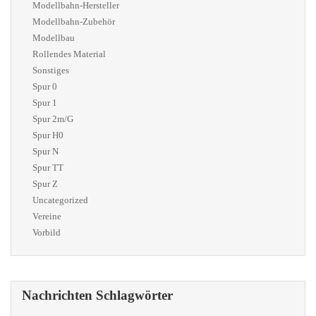
Modellbahn-Hersteller
Modellbahn-Zubehör
Modellbau
Rollendes Material
Sonstiges
Spur 0
Spur 1
Spur 2m/G
Spur H0
Spur N
Spur TT
Spur Z
Uncategorized
Vereine
Vorbild
Nachrichten Schlagwörter