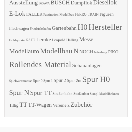
Diesellok
Ausstellung
BUSCH
Dampflok
BRAWA
E-Lok
FALLER
Figuren
Faszination Modellbau
FERRO-TRAIN
Hersteller
H0
Gartenbahn
Flachwagen
Friedrichshafen
Messe
Lemke
Leopold Halling
KATO
Hobbytrain
Modellbau
N
Modellauto
NOCH
PIKO
Nürnberg
Rollendes Material
Schauanlagen
Spur H0
Spur 2
Spur 2m
Spur 0
Spur 1
Spielwarenmesse
Spur N
Spur TT
Straßenbahn
Straßenbau
Stängl Modellbahnen
TT
Zubehör
TT-Wagen
Tillig
Vereine
Z