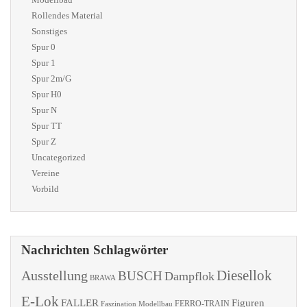
Rollendes Material
Sonstiges
Spur 0
Spur 1
Spur 2m/G
Spur H0
Spur N
Spur TT
Spur Z
Uncategorized
Vereine
Vorbild
Nachrichten Schlagwörter
Diesellok
Ausstellung
BUSCH
Dampflok
BRAWA
E-Lok
FALLER
Figuren
Faszination Modellbau
FERRO-TRAIN