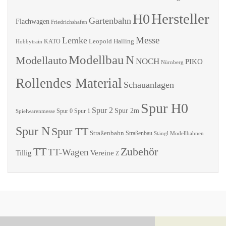
Hersteller
H0
Gartenbahn
Flachwagen
Friedrichshafen
Messe
Lemke
Leopold Halling
KATO
Hobbytrain
Modellbau
N
Modellauto
NOCH
PIKO
Nürnberg
Rollendes Material
Schauanlagen
Spur H0
Spur 2
Spur 2m
Spur 0
Spur 1
Spielwarenmesse
Spur N
Spur TT
Straßenbahn
Straßenbau
Stängl Modellbahnen
TT
Zubehör
TT-Wagen
Tillig
Vereine
Z