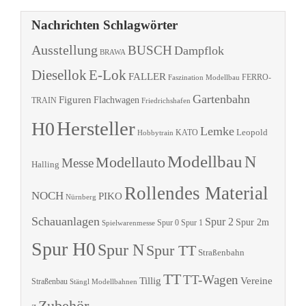
Nachrichten Schlagwörter
Ausstellung
BUSCH
Dampflok
BRAWA
Diesellok
E-Lok
FALLER
Faszination Modellbau
FERRO-
Gartenbahn
Figuren
Flachwagen
TRAIN
Friedrichshafen
Hersteller
H0
Lemke
Leopold
KATO
Hobbytrain
Modellbau
N
Modellauto
Messe
Halling
Rollendes Material
NOCH
PIKO
Nürnberg
Schauanlagen
Spur 2
Spur 2m
Spur 0
Spur 1
Spielwarenmesse
Spur H0
Spur N
Spur TT
Straßenbahn
TT
TT-Wagen
Tillig
Vereine
Straßenbau
Stängl Modellbahnen
Zubehör