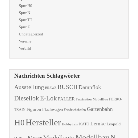
Spur H0
Spur N
Spur TT
Spur Z
Uncategorized
Vereine
Vorbild
Nachrichten Schlagwörter
Ausstellung
BUSCH
Dampflok
BRAWA
Diesellok
E-Lok
FALLER
Faszination Modellbau
FERRO-
Gartenbahn
Figuren
Flachwagen
TRAIN
Friedrichshafen
Hersteller
H0
Lemke
Leopold
KATO
Hobbytrain
Modellbau
N
Modellauto
Messe