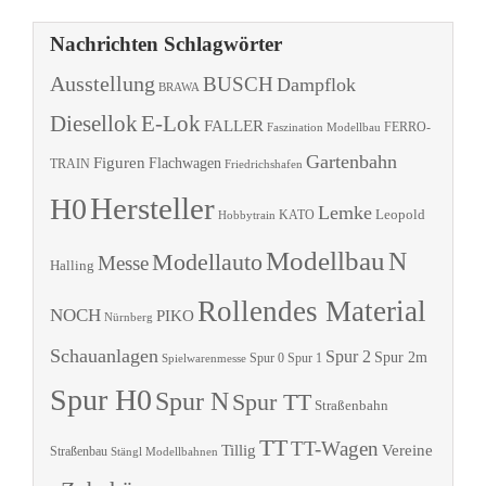
Nachrichten Schlagwörter
Ausstellung
BUSCH
Dampflok
BRAWA
Diesellok
E-Lok
FALLER
Faszination Modellbau
FERRO-
Gartenbahn
Figuren
Flachwagen
TRAIN
Friedrichshafen
Hersteller
H0
Lemke
Leopold
KATO
Hobbytrain
Modellbau
N
Modellauto
Messe
Halling
Rollendes Material
NOCH
PIKO
Nürnberg
Schauanlagen
Spur 2
Spur 2m
Spur 0
Spur 1
Spielwarenmesse
Spur H0
Spur N
Spur TT
Straßenbahn
TT
TT-Wagen
Tillig
Vereine
Straßenbau
Stängl Modellbahnen