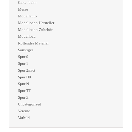
Gartenbahn
Messe
Modellauto
Modellbahn-Hersteller
Modellbahn-Zubehör
Modellbau
Rollendes Material
Sonstiges
Spur 0
Spur 1
Spur 2m/G
Spur H0
Spur N
Spur TT
Spur Z
Uncategorized
Vereine
Vorbild