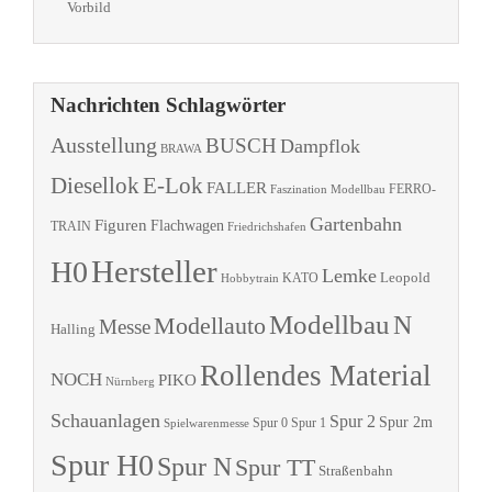
Vorbild
Nachrichten Schlagwörter
Ausstellung
BUSCH
Dampflok
BRAWA
Diesellok
E-Lok
FALLER
Faszination Modellbau
FERRO-
Gartenbahn
Figuren
Flachwagen
TRAIN
Friedrichshafen
Hersteller
H0
Lemke
Leopold
KATO
Hobbytrain
Modellbau
N
Modellauto
Messe
Halling
Rollendes Material
NOCH
PIKO
Nürnberg
Schauanlagen
Spur 2
Spur 2m
Spur 0
Spur 1
Spielwarenmesse
Spur H0
Spur N
Spur TT
Straßenbahn