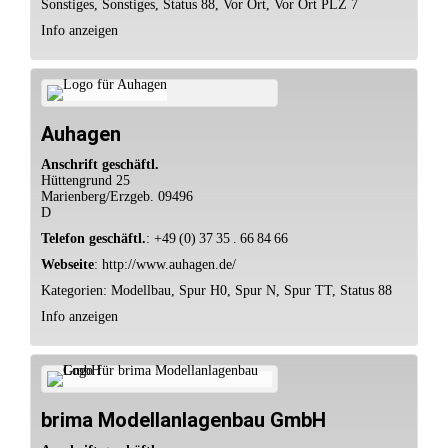
Sonstiges
,
Sonstiges
,
Status 88
,
Vor Ort
,
Vor Ort PLZ 7
Info anzeigen
Auhagen
Anschrift geschäftl.
Hüttengrund 25
Marienberg/Erzgeb.
09496
D
Telefon geschäftl.
:
+49 (0) 37 35 . 66 84 66
Webseite
:
http://www.auhagen.de/
Kategorien:
Modellbau
,
Spur H0
,
Spur N
,
Spur TT
,
Status 88
Info anzeigen
brima Modellanlagenbau GmbH