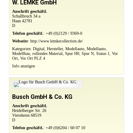
W. LEMKE GmbH
Anschrift geschäftl.
Schallbruch 34 a
Haan
42781
D
Telefon geschäftl.
:
+49 (0)2129 / 9369-0
Webseite
:
http://www.lemkecollection.de/
Kategorien:
Digital
,
Hersteller
,
Modellauto
,
Modellauto
,
Modellbau
,
rollendes Material
,
Spur H0
,
Spur N
,
Status 1
,
Vor
Ort
,
Vor Ort PLZ 4
Info anzeigen
Busch GmbH & Co. KG
Anschrift geschäftl.
Heidelberger Str. 26
Viernheim
68519
D
Telefon geschäftl.
:
+49 (0)6204 / 60 07 10