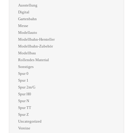
Ausstellung
Digital
Gartenbahn
Messe
Modellauto
Modellbahn-Hersteller
Modellbahn-Zubehör
Modellbau
Rollendes Material
Sonstiges
Spur 0
Spur 1
Spur 2m/G
Spur H0
Spur N
Spur TT
Spur Z
Uncategorized
Vereine