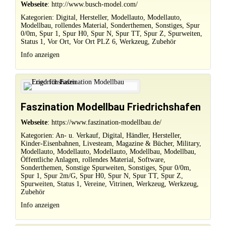
Webseite
:
http://www.busch-model.com/
Kategorien:
Digital
,
Hersteller
,
Modellauto
,
Modellauto
,
Modellbau
,
rollendes Material
,
Sonderthemen
,
Sonstiges
,
Spur
0/0m
,
Spur 1
,
Spur H0
,
Spur N
,
Spur TT
,
Spur Z
,
Spurweiten
,
Status 1
,
Vor Ort
,
Vor Ort PLZ 6
,
Werkzeug
,
Zubehör
Info anzeigen
Faszination Modellbau Friedrichshafen
Webseite
:
https://www.faszination-modellbau.de/
Kategorien:
An- u. Verkauf
,
Digital
,
Händler
,
Hersteller
,
Kinder-Eisenbahnen
,
Livesteam
,
Magazine & Bücher
,
Military
,
Modellauto
,
Modellauto
,
Modellauto
,
Modellbau
,
Modellbau
,
Öffentliche Anlagen
,
rollendes Material
,
Software
,
Sonderthemen
,
Sonstige Spurweiten
,
Sonstiges
,
Spur 0/0m
,
Spur 1
,
Spur 2m/G
,
Spur H0
,
Spur N
,
Spur TT
,
Spur Z
,
Spurweiten
,
Status 1
,
Vereine
,
Vitrinen
,
Werkzeug
,
Werkzeug
,
Zubehör
Info anzeigen