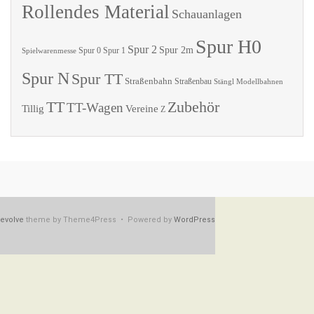
Rollendes Material
Schauanlagen
Spur H0
Spur 2
Spur 2m
Spur 0
Spur 1
Spielwarenmesse
Spur N
Spur TT
Straßenbahn
Straßenbau
Stängl Modellbahnen
TT
Zubehör
TT-Wagen
Tillig
Vereine
Z
evolve
theme by Theme4Press • Powered by
WordPress