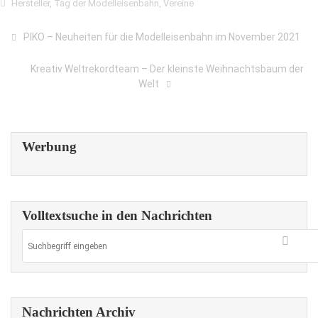
Hersteller
,
Tag der Modelleisenbahn
,
Vereine
PIKO – Neuheiten für die Modelleisenbahn im November 2021
Kreativ Weltrekordteam – Der kleinste Weihnachtsbaum der
Welt
Werbung
Volltextsuche in den Nachrichten
Nachrichten Archiv