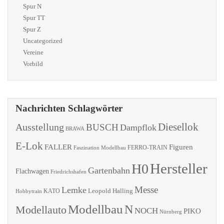
Spur N
Spur TT
Spur Z
Uncategorized
Vereine
Vorbild
Nachrichten Schlagwörter
Diesellok
Ausstellung
BUSCH
Dampflok
BRAWA
E-Lok
FALLER
Figuren
Faszination Modellbau
FERRO-TRAIN
Hersteller
H0
Gartenbahn
Flachwagen
Friedrichshafen
Messe
Lemke
Leopold Halling
KATO
Hobbytrain
Modellbau
N
Modellauto
NOCH
PIKO
Nürnberg