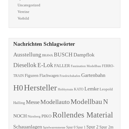
Uncategorized
Vereine
Vorbild
Nachrichten Schlagwörter
Ausstellung
BUSCH
Dampflok
BRAWA
Diesellok
E-Lok
FALLER
Faszination Modellbau
FERRO-
Gartenbahn
Figuren
Flachwagen
TRAIN
Friedrichshafen
Hersteller
H0
Lemke
Leopold
KATO
Hobbytrain
Modellbau
N
Modellauto
Messe
Halling
Rollendes Material
NOCH
PIKO
Nürnberg
Schauanlagen
Spur 2
Spur 2m
Spur 0
Spur 1
Spielwarenmesse