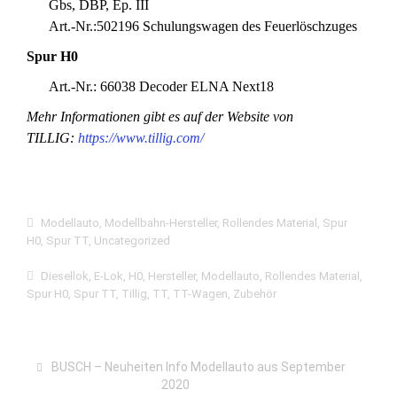
Gbs, DBP, Ep. III
Art.-Nr.:502196 Schulungswagen des Feuerlöschzuges
Spur H0
Art.-Nr.: 66038 Decoder ELNA Next18
Mehr Informationen gibt es auf der Website von
TILLIG:
https://www.tillig.com/
Modellauto
,
Modellbahn-Hersteller
,
Rollendes Material
,
Spur
H0
,
Spur TT
,
Uncategorized
Diesellok
,
E-Lok
,
H0
,
Hersteller
,
Modellauto
,
Rollendes Material
,
Spur H0
,
Spur TT
,
Tillig
,
TT
,
TT-Wagen
,
Zubehör
BUSCH – Neuheiten Info Modellauto aus September
2020