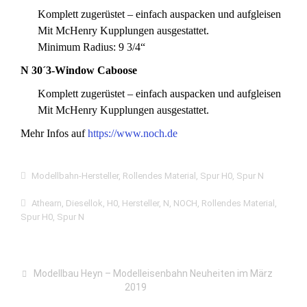
Komplett zugerüstet – einfach auspacken und aufgleisen
Mit McHenry Kupplungen ausgestattet.
Minimum Radius: 9 3/4“
N 30´3-Window Caboose
Komplett zugerüstet – einfach auspacken und aufgleisen
Mit McHenry Kupplungen ausgestattet.
Mehr Infos auf
https://www.noch.de
Modellbahn-Hersteller
,
Rollendes Material
,
Spur H0
,
Spur N
Athearn
,
Diesellok
,
H0
,
Hersteller
,
N
,
NOCH
,
Rollendes Material
,
Spur H0
,
Spur N
Modellbau Heyn – Modelleisenbahn Neuheiten im März
2019