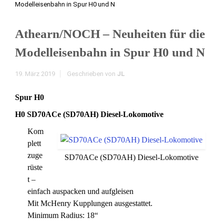
Modelleisenbahn in Spur H0 und N
Athearn/NOCH – Neuheiten für die
Modelleisenbahn in Spur H0 und N
19. März 2019
Geschrieben von
JL
Spur H0
H0 SD70ACe (SD70AH) Diesel-Lokomotive
Kom
plett
zuge
SD70ACe (SD70AH) Diesel-Lokomotive
rüste
t –
einfach auspacken und aufgleisen
Mit McHenry Kupplungen ausgestattet.
Minimum Radius: 18“