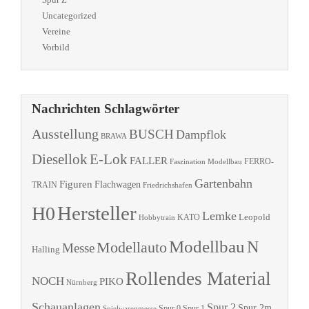
Uncategorized
Vereine
Vorbild
Nachrichten Schlagwörter
Ausstellung
BUSCH
Dampflok
BRAWA
Diesellok
E-Lok
FALLER
Faszination Modellbau
FERRO-
Gartenbahn
Figuren
Flachwagen
TRAIN
Friedrichshafen
Hersteller
H0
Lemke
Leopold
KATO
Hobbytrain
Modellbau
N
Modellauto
Messe
Halling
Rollendes Material
NOCH
PIKO
Nürnberg
Schauanlagen
Spur 2
Spur 2m
Spur 0
Spur 1
Spielwarenmesse