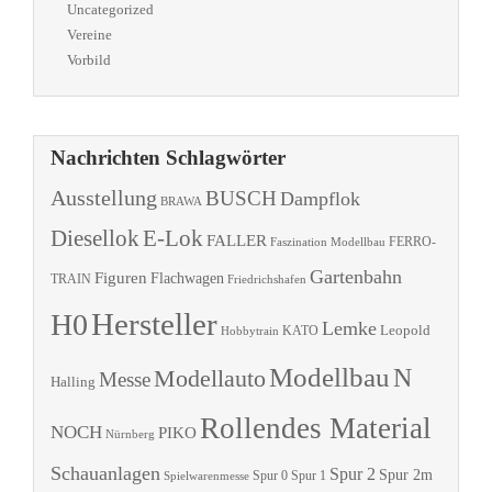
Uncategorized
Vereine
Vorbild
Nachrichten Schlagwörter
Ausstellung
BUSCH
Dampflok
BRAWA
Diesellok
E-Lok
FALLER
Faszination Modellbau
FERRO-
Gartenbahn
Figuren
Flachwagen
TRAIN
Friedrichshafen
Hersteller
H0
Lemke
Leopold
KATO
Hobbytrain
Modellbau
N
Modellauto
Messe
Halling
Rollendes Material
NOCH
PIKO
Nürnberg
Schauanlagen
Spur 2
Spur 2m
Spur 0
Spur 1
Spielwarenmesse