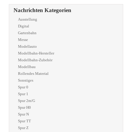
Nachrichten Kategorien
Ausstellung
Digital
Gartenbahn
Messe
Modellauto
Modellbahn-Hersteller
Modellbahn-Zubehör
Modellbau
Rollendes Material
Sonstiges
Spur 0
Spur 1
Spur 2m/G
Spur H0
Spur N
Spur TT
Spur Z