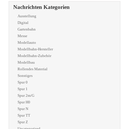
Nachrichten Kategorien
Ausstellung
Digital
Gartenbahn
Messe
Modellauto
Modellbahn-Hersteller
Modellbahn-Zubehör
Modellbau
Rollendes Material
Sonstiges
Spur 0
Spur 1
Spur 2m/G
Spur H0
Spur N
Spur TT
Spur Z
Uncategorized