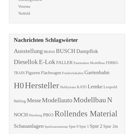
Vereine
Vorbild
Nachrichten Schlagwörter
Ausstellung
BUSCH
Dampflok
BRAWA
Diesellok
E-Lok
FALLER
Faszination Modellbau
FERRO-
Gartenbahn
Figuren
Flachwagen
TRAIN
Friedrichshafen
Hersteller
H0
Lemke
Leopold
KATO
Hobbytrain
Modellbau
N
Modellauto
Messe
Halling
Rollendes Material
NOCH
PIKO
Nürnberg
Schauanlagen
Spur 2
Spur 2m
Spur 0
Spur 1
Spielwarenmesse