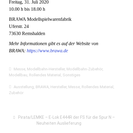
Freitag, 31. Juli 2020
10.00 h bis 18.00 h
BRAWA Modellspielwarenfabrik
Uferstr. 24
73630 Remshalden
Mehr Informationen gibt es auf der Website von
BRAWA:
https://www.brawa.de
Messe
,
Modellbahn-Hersteller
,
Modellbahn-Zubehör
,
Modellbau
,
Rollendes Material
,
Sonstiges
Ausstellung
,
BRAWA
,
Hersteller
,
Messe
,
Rollendes Material
,
Zubehör
Pirata/LEMKE – E-Lok E444R der FS für die Spur N –
Neuheiten Auslieferung