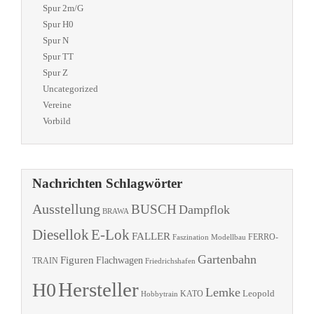
Spur 2m/G
Spur H0
Spur N
Spur TT
Spur Z
Uncategorized
Vereine
Vorbild
Nachrichten Schlagwörter
Ausstellung
BUSCH
Dampflok
BRAWA
Diesellok
E-Lok
FALLER
Faszination Modellbau
FERRO-
Gartenbahn
Figuren
Flachwagen
TRAIN
Friedrichshafen
Hersteller
H0
Lemke
Leopold
KATO
Hobbytrain