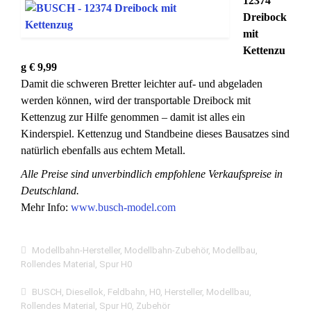
12374
Dreibock
mit
Kettenzu
g € 9,99
Damit die schweren Bretter leichter auf- und abgeladen
werden können, wird der transportable Dreibock mit
Kettenzug zur Hilfe genommen – damit ist alles ein
Kinderspiel. Kettenzug und Standbeine dieses Bausatzes sind
natürlich ebenfalls aus echtem Metall.
Alle Preise sind unverbindlich empfohlene Verkaufspreise in
Deutschland.
Mehr Info:
www.busch-model.com
Modellbahn-Hersteller
,
Modellbahn-Zubehör
,
Modellbau
,
Rollendes Material
,
Spur H0
BUSCH
,
Diesellok
,
Feldbahn
,
H0
,
Hersteller
,
Modellbau
,
Rollendes Material
,
Spur H0
,
Zubehör