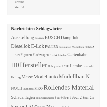
Vereine
Vorbild
Nachrichten Schlagwörter
Ausstellung
BUSCH
Dampflok
BRAWA
Diesellok
E-Lok
FALLER
Faszination Modellbau
FERRO-
Gartenbahn
Figuren
Flachwagen
TRAIN
Friedrichshafen
Hersteller
H0
Lemke
Leopold
KATO
Hobbytrain
Modellbau
N
Modellauto
Messe
Halling
Rollendes Material
NOCH
PIKO
Nürnberg
Schauanlagen
Spur 2
Spur 2m
Spur 0
Spur 1
Spielwarenmesse
Spur H0