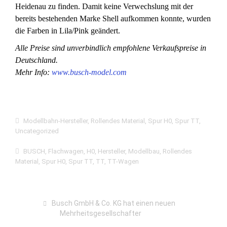
Heidenau zu finden. Damit keine Verwechslung mit der
bereits bestehenden Marke Shell aufkommen konnte, wurden
die Farben in Lila/Pink geändert.
Alle Preise sind unverbindlich empfohlene Verkaufspreise in
Deutschland.
Mehr Info:
www.busch-model.com
Modellbahn-Hersteller
,
Rollendes Material
,
Spur H0
,
Spur TT
,
Uncategorized
BUSCH
,
Flachwagen
,
H0
,
Hersteller
,
Modellbau
,
Rollendes
Material
,
Spur H0
,
Spur TT
,
TT
,
TT-Wagen
Busch GmbH & Co. KG hat einen neuen
Mehrheitsgesellschafter