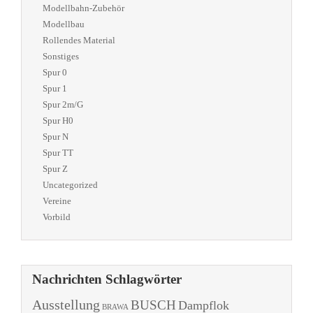
Modellbahn-Zubehör
Modellbau
Rollendes Material
Sonstiges
Spur 0
Spur 1
Spur 2m/G
Spur H0
Spur N
Spur TT
Spur Z
Uncategorized
Vereine
Vorbild
Nachrichten Schlagwörter
Ausstellung
BUSCH
Dampflok
BRAWA