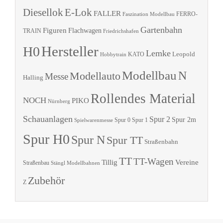
Diesellok
E-Lok
FALLER
Faszination Modellbau
FERRO-
Gartenbahn
Figuren
Flachwagen
TRAIN
Friedrichshafen
Hersteller
H0
Lemke
Leopold
KATO
Hobbytrain
Modellbau
N
Modellauto
Messe
Halling
Rollendes Material
NOCH
PIKO
Nürnberg
Schauanlagen
Spur 2
Spur 2m
Spur 0
Spur 1
Spielwarenmesse
Spur H0
Spur N
Spur TT
Straßenbahn
TT
TT-Wagen
Tillig
Vereine
Straßenbau
Stängl Modellbahnen
Zubehör
Z