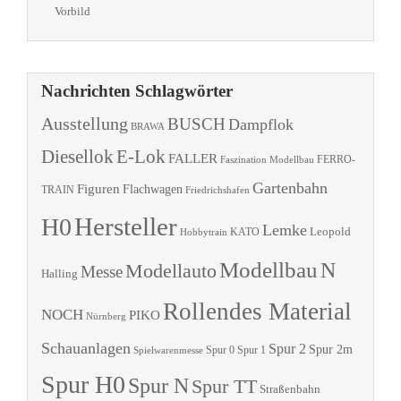
Vorbild
Nachrichten Schlagwörter
Ausstellung
BUSCH
Dampflok
BRAWA
Diesellok
E-Lok
FALLER
Faszination Modellbau
FERRO-
Gartenbahn
Figuren
Flachwagen
TRAIN
Friedrichshafen
Hersteller
H0
Lemke
Leopold
KATO
Hobbytrain
Modellbau
N
Modellauto
Messe
Halling
Rollendes Material
NOCH
PIKO
Nürnberg
Schauanlagen
Spur 2
Spur 2m
Spur 0
Spur 1
Spielwarenmesse
Spur H0
Spur N
Spur TT
Straßenbahn