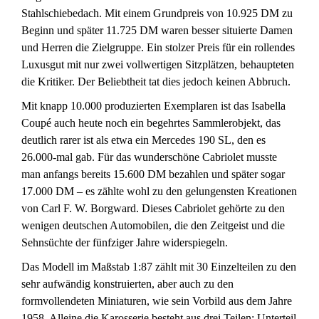
Stahlschiebedach. Mit einem Grundpreis von 10.925 DM zu
Beginn und später 11.725 DM waren besser situierte Damen
und Herren die Zielgruppe. Ein stolzer Preis für ein rollendes
Luxusgut mit nur zwei vollwertigen Sitzplätzen, behaupteten
die Kritiker. Der Beliebtheit tat dies jedoch keinen Abbruch.
Mit knapp 10.000 produzierten Exemplaren ist das Isabella
Coupé auch heute noch ein begehrtes Sammlerobjekt, das
deutlich rarer ist als etwa ein Mercedes 190 SL, den es
26.000-mal gab. Für das wunderschöne Cabriolet musste
man anfangs bereits 15.600 DM bezahlen und später sogar
17.000 DM – es zählte wohl zu den gelungensten Kreationen
von Carl F. W. Borgward. Dieses Cabriolet gehörte zu den
wenigen deutschen Automobilen, die den Zeitgeist und die
Sehnsüchte der fünfziger Jahre widerspiegeln.
Das Modell im Maßstab 1:87 zählt mit 30 Einzelteilen zu den
sehr aufwändig konstruierten, aber auch zu den
formvollendeten Miniaturen, wie sein Vorbild aus dem Jahre
1958. Alleine die Karosserie besteht aus drei Teilen: Unterteil