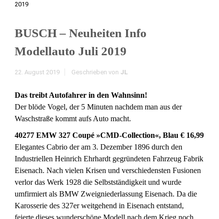
2019
BUSCH – Neuheiten Info
Modellauto Juli 2019
22. August 2019
Geschrieben von
JL
Das treibt Autofahrer in den Wahnsinn!
Der blöde Vogel, der 5 Minuten nachdem man aus der
Waschstraße kommt aufs Auto macht.
40277 EMW 327 Coupé »CMD-Collection«, Blau € 16,99
Elegantes Cabrio der am 3. Dezember 1896 durch den
Industriellen Heinrich Ehrhardt gegründeten Fahrzeug Fabrik
Eisenach. Nach vielen Krisen und verschiedensten Fusionen
verlor das Werk 1928 die Selbstständigkeit und wurde
umfirmiert als BMW Zweigniederlassung Eisenach. Da die
Karosserie des 327er weitgehend in Eisenach entstand,
feierte dieses wunderschöne Modell nach dem Krieg noch