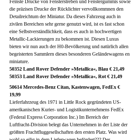
Feinste Drucke von Fensterstreben und Fenstergummis sowie
die präzisen Drucke der Rücklichter vervollkommnen den
Detailreichtum der Miniatur. Da dieses Fahrzeug auch in
zivilen Bereichen sehr gerne genutzt wird, ist es fast schon
eine Selbstverständlichkeit, dass es auch in hochwertigen
Metallic-Lackierungen zu bekommen ist. Diesen Luxus
bieten wir nun auch der H0-Bevölkerung und natürlich allen
begeisterten Sammlern dieses besonderen Geländewagens en
miniature.
50352 Land Rover Defender »Metallica«, Blau € 21,49
50353 Land Rover Defender »Metallica«, Rot € 21,49
50614 Mercedes-Benz Citan, Kastenwagen, FedEx €
19,99
Lieferfahrzeug des 1971 in Little Rock gegründeten US-
amerikanischen Kurier- und Logistikunternehmens FedEx
(Federal Express Corporation Inc.) Im Bereich der
Luftfracht-Division belegt das Unternehmen in der Liste der
größten Frachtfluggesellschaften den ersten Platz. Was wird
wohl so eilig in dem Lieferwagen befördert??? Der