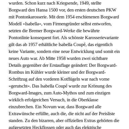
wurden. Schon kurz nach Kriegsende, 1949, stellte
Borgward den Hansa 1500 vor, den ersten deutschen PKW
mit Pontonkarosserie. Mit dem 1954 erschienenen Borgward
Modell »Isabella«, vom Firmengründer selbst entworfen,
setzten die Bremer Borgward-Werke die bewährte
Pontonlinie konsequent fort. Als schönste Karosserievariante
gilt das ab 1957 erhältliche Isabella Coupé, das eigentlich
keine Variante, sondern eine neue Entwicklung und somit ein
neues Auto war. Ab Mitte 1958 wurden zwei sichtbare
Details gegenüber der Erstauflage geändert: Der Borgward-
Rombus im Kühler wurde kleiner und der Borgward-
Schriftzug auf den vorderen Kotflügeln war nach vorne
»gerutscht«. Das Isabella Coupé wurde zur Krönung des
Borgward-Images, zum Auto-Mythos und zum einzigen
wirklich erfolgreichen Versuch, in die Oberklasse
einzubrechen. Ein Novum war, dass Borgward alle
Extrawünsche erfüllte, auch die, die nicht auf der Preisliste
standen. Zu den bizarren, aber offiziellen Extras gehörten die
aufgesetzten Heckflossen oder auch das elektrische