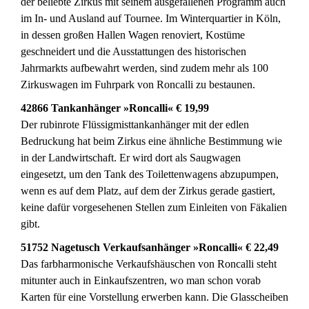
der beliebte Zirkus mit seinem ausgefallenen Programm auch
im In- und Ausland auf Tournee. Im Winterquartier in Köln,
in dessen großen Hallen Wagen renoviert, Kostüme
geschneidert und die Ausstattungen des historischen
Jahrmarkts aufbewahrt werden, sind zudem mehr als 100
Zirkuswagen im Fuhrpark von Roncalli zu bestaunen.
42866 Tankanhänger »Roncalli« € 19,99
Der rubinrote Flüssigmisttankanhänger mit der edlen
Bedruckung hat beim Zirkus eine ähnliche Bestimmung wie
in der Landwirtschaft. Er wird dort als Saugwagen
eingesetzt, um den Tank des Toilettenwagens abzupumpen,
wenn es auf dem Platz, auf dem der Zirkus gerade gastiert,
keine dafür vorgesehenen Stellen zum Einleiten von Fäkalien
gibt.
51752 Nagetusch Verkaufsanhänger »Roncalli« € 22,49
Das farbharmonische Verkaufshäuschen von Roncalli steht
mitunter auch in Einkaufszentren, wo man schon vorab
Karten für eine Vorstellung erwerben kann. Die Glasscheiben