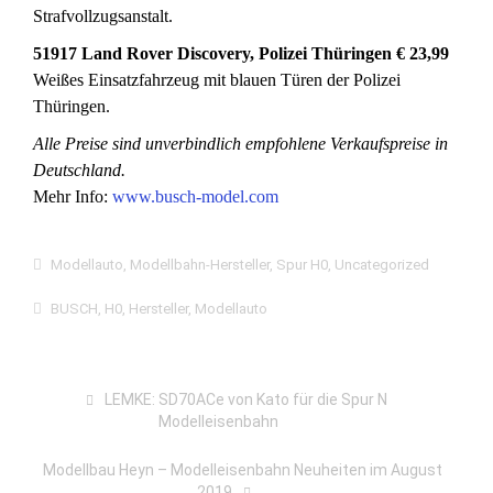
Strafvollzugsanstalt.
51917 Land Rover Discovery, Polizei Thüringen € 23,99
Weißes Einsatzfahrzeug mit blauen Türen der Polizei
Thüringen.
Alle Preise sind unverbindlich empfohlene Verkaufspreise in
Deutschland.
Mehr Info:
www.busch-model.com
Modellauto
,
Modellbahn-Hersteller
,
Spur H0
,
Uncategorized
BUSCH
,
H0
,
Hersteller
,
Modellauto
LEMKE: SD70ACe von Kato für die Spur N
Modelleisenbahn
Modellbau Heyn – Modelleisenbahn Neuheiten im August
2019