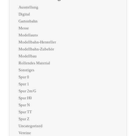
Ausstellung
Digital
Gartenbahn
Messe
Modellauto
Modellbahn-Hersteller
Modellbahn-Zubehör
Modellbau
Rollendes Material
Sonstiges
Spur 0
Spur 1
Spur 2m/G
Spur H0
Spur N
Spur TT
Spur Z
Uncategorized
Vereine