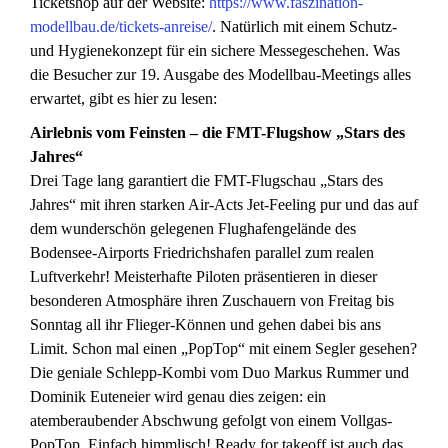
Ticketshop auf der Website:
https://www.faszination-
modellbau.de/tickets-anreise/
. Natürlich mit einem Schutz-
und Hygienekonzept für ein sichere Messegeschehen. Was
die Besucher zur 19. Ausgabe des Modellbau-Meetings alles
erwartet, gibt es hier zu lesen:
Airlebnis vom Feinsten – die FMT-Flugshow „Stars des
Jahres“
Drei Tage lang garantiert die FMT-Flugschau „Stars des
Jahres“ mit ihren starken Air-Acts Jet-Feeling pur und das auf
dem wunderschön gelegenen Flughafengelände des
Bodensee-Airports Friedrichshafen parallel zum realen
Luftverkehr! Meisterhafte Piloten präsentieren in dieser
besonderen Atmosphäre ihren Zuschauern von Freitag bis
Sonntag all ihr Flieger-Können und gehen dabei bis ans
Limit. Schon mal einen „PopTop“ mit einem Segler gesehen?
Die geniale Schlepp-Kombi vom Duo Markus Rummer und
Dominik Euteneier wird genau dies zeigen: ein
atemberaubender Abschwung gefolgt von einem Vollgas-
PopTop. Einfach himmlisch! Ready for takeoff ist auch das