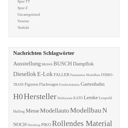
Spur TT
Spur Z
Uncategorized
Vereine
Vorbild
Nachrichten Schlagwörter
Ausstellung
BUSCH
Dampflok
BRAWA
Diesellok
E-Lok
FALLER
Faszination Modellbau
FERRO-
Gartenbahn
Figuren
Flachwagen
TRAIN
Friedrichshafen
Hersteller
H0
Lemke
Leopold
KATO
Hobbytrain
Modellbau
N
Modellauto
Messe
Halling
Rollendes Material
NOCH
PIKO
Nürnberg