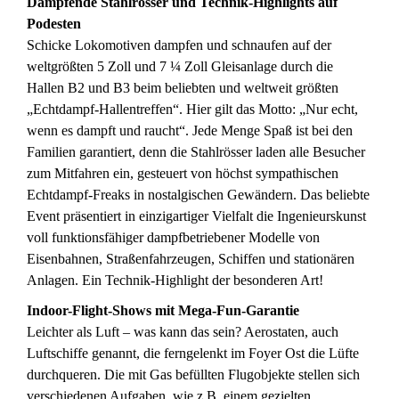
Dampfende Stahlrösser und Technik-Highlights auf
Podesten
Schicke Lokomotiven dampfen und schnaufen auf der
weltgrößten 5 Zoll und 7 ¼ Zoll Gleisanlage durch die
Hallen B2 und B3 beim beliebten und weltweit größten
„Echtdampf-Hallentreffen“. Hier gilt das Motto: „Nur echt,
wenn es dampft und raucht“. Jede Menge Spaß ist bei den
Familien garantiert, denn die Stahlrösser laden alle Besucher
zum Mitfahren ein, gesteuert von höchst sympathischen
Echtdampf-Freaks in nostalgischen Gewändern. Das beliebte
Event präsentiert in einzigartiger Vielfalt die Ingenieurskunst
voll funktionsfähiger dampfbetriebener Modelle von
Eisenbahnen, Straßenfahrzeugen, Schiffen und stationären
Anlagen. Ein Technik-Highlight der besonderen Art!
Indoor-Flight-Shows mit Mega-Fun-Garantie
Leichter als Luft – was kann das sein? Aerostaten, auch
Luftschiffe genannt, die ferngelenkt im Foyer Ost die Lüfte
durchqueren. Die mit Gas befüllten Flugobjekte stellen sich
verschiedenen Aufgaben, wie z.B. einem gezielten