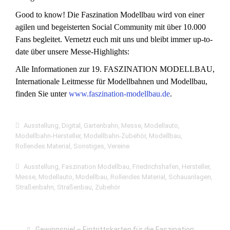
Good to know! Die Faszination Modellbau wird von einer
agilen und begeisterten Social Community mit über 10.000
Fans begleitet. Vernetzt euch mit uns und bleibt immer up-to-
date über unsere Messe-Highlights:
Alle Informationen zur 19. FASZINATION MODELLBAU,
Internationale Leitmesse für Modellbahnen und Modellbau,
finden Sie unter
www.faszination-modellbau.de
.
Ausstellung
,
Digital
,
Gartenbahn
,
Messe
,
Modellauto
,
Modellbahn-Hersteller
,
Modellbahn-Zubehör
,
Modellbau
,
Rollendes Material
,
Sonstiges
,
Vereine
Ausstellung
,
Faszination Modellbau
,
Friedrichshafen
,
Hersteller
,
Messe
,
Modellauto
,
Modellbau
,
Rollendes Material
,
Schauanlagen
,
Straßenbahn
,
Straßenbau
,
Zubehör
Gewinnspiel – Eintrittskarten für die Faszination