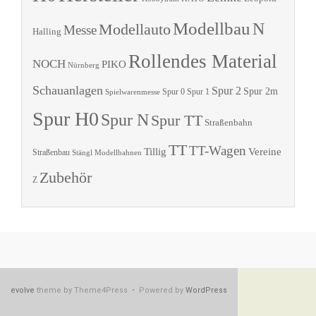
Modellbau
N
Modellauto
Messe
Halling
Rollendes Material
NOCH
PIKO
Nürnberg
Schauanlagen
Spur 2
Spur 2m
Spur 0
Spur 1
Spielwarenmesse
Spur H0
Spur N
Spur TT
Straßenbahn
TT
TT-Wagen
Tillig
Vereine
Straßenbau
Stängl Modellbahnen
Zubehör
Z
evolve
theme by Theme4Press • Powered by
WordPress