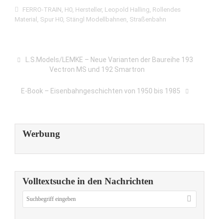
FERRO-TRAIN
,
H0
,
Hersteller
,
Leopold Halling
,
Rollendes
Material
,
Spur H0
,
Stängl Modellbahnen
,
Straßenbahn
L.S.Models/LEMKE – Neue Varianten der Baureihe 193
Vectron MS und 192 Smartron
E-Book – Eisenbahngeschichten von 1950 bis 1985
Werbung
Volltextsuche in den Nachrichten