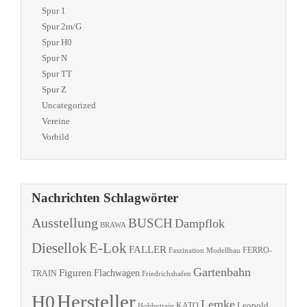
Spur 1
Spur 2m/G
Spur H0
Spur N
Spur TT
Spur Z
Uncategorized
Vereine
Vorbild
Nachrichten Schlagwörter
Ausstellung
BUSCH
Dampflok
BRAWA
Diesellok
E-Lok
FALLER
Faszination Modellbau
FERRO-
Gartenbahn
Figuren
Flachwagen
TRAIN
Friedrichshafen
Hersteller
H0
Lemke
Leopold
KATO
Hobbytrain