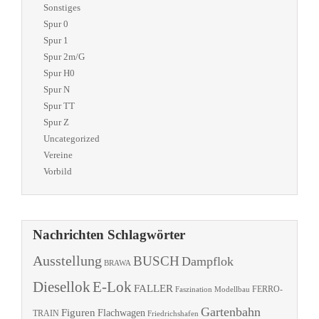
Sonstiges
Spur 0
Spur 1
Spur 2m/G
Spur H0
Spur N
Spur TT
Spur Z
Uncategorized
Vereine
Vorbild
Nachrichten Schlagwörter
Ausstellung
BUSCH
Dampflok
BRAWA
Diesellok
E-Lok
FALLER
Faszination Modellbau
FERRO-
Gartenbahn
Figuren
Flachwagen
TRAIN
Friedrichshafen