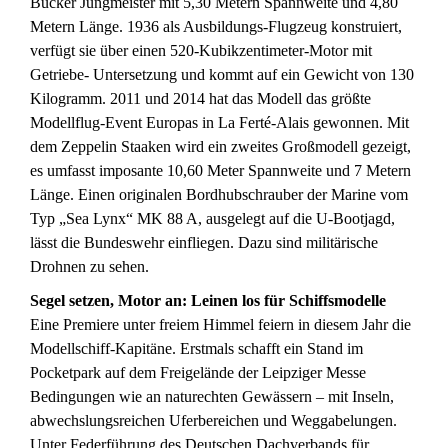
Bücker Jungmeister mit 5,30 Metern Spannweite und 4,80
Metern Länge. 1936 als Ausbildungs-Flugzeug konstruiert,
verfügt sie über einen 520-Kubikzentimeter-Motor mit
Getriebe- Untersetzung und kommt auf ein Gewicht von 130
Kilogramm. 2011 und 2014 hat das Modell das größte
Modellflug-Event Europas in La Ferté-Alais gewonnen. Mit
dem Zeppelin Staaken wird ein zweites Großmodell gezeigt,
es umfasst imposante 10,60 Meter Spannweite und 7 Metern
Länge. Einen originalen Bordhubschrauber der Marine vom
Typ „Sea Lynx“ MK 88 A, ausgelegt auf die U-Bootjagd,
lässt die Bundeswehr einfliegen. Dazu sind militärische
Drohnen zu sehen.
Segel setzen, Motor an: Leinen los für Schiffsmodelle
Eine Premiere unter freiem Himmel feiern in diesem Jahr die
Modellschiff-Kapitäne. Erstmals schafft ein Stand im
Pocketpark auf dem Freigelände der Leipziger Messe
Bedingungen wie an naturechten Gewässern – mit Inseln,
abwechslungsreichen Uferbereichen und Weggabelungen.
Unter Federführung des Deutschen Dachverbands für