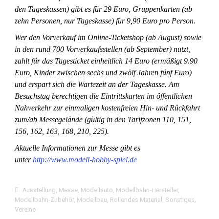
den Tageskassen) gibt es für 29 Euro, Gruppenkarten (ab
zehn Personen, nur Tageskasse) für 9,90 Euro pro Person.
Wer den Vorverkauf im Online-Ticketshop (ab August) sowie
in den rund 700 Vorverkaufsstellen (ab September) nutzt,
zahlt für das Tagesticket einheitlich 14 Euro (ermäßigt 9.90
Euro, Kinder zwischen sechs und zwölf Jahren fünf Euro)
und erspart sich die Wartezeit an der Tageskasse. Am
Besuchstag berechtigen die Eintrittskarten im öffentlichen
Nahverkehr zur einmaligen kostenfreien Hin- und Rückfahrt
zum/ab Messegelände (gültig in den Tarifzonen 110, 151,
156, 162, 163, 168, 210, 225).
Aktuelle Informationen zur Messe gibt es
unter
http://www.modell-hobby-spiel.de
Ausstellung
,
Messe
,
Modellauto
,
Modellbahn-Hersteller
,
Modellbahn-Zubehör
,
Modellbau
,
Rollendes Material
,
Sonstiges
,
Vereine