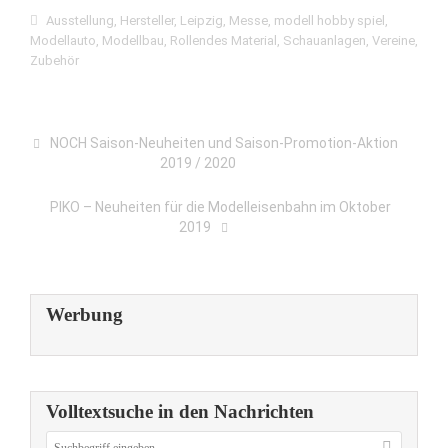
Ausstellung
,
Hersteller
,
Leipzig
,
Messe
,
modell hobby spiel
,
Modellauto
,
Modellbau
,
Rollendes Material
,
Schauanlagen
,
Vereine
,
Zubehör
NOCH Saison-Neuheiten und Saison-Promotion-Aktion
2019 / 2020
PIKO – Neuheiten für die Modelleisenbahn im Oktober
2019
Werbung
Volltextsuche in den Nachrichten