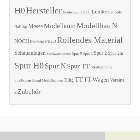
Hersteller
H0
Lemke
Leopold
KATO
Hobbytrain
Modellbau
N
Modellauto
Messe
Halling
Rollendes Material
NOCH
PIKO
Nürnberg
Schauanlagen
Spur 2
Spur 2m
Spur 0
Spur 1
Spielwarenmesse
Spur H0
Spur N
Spur TT
Straßenbahn
TT
TT-Wagen
Tillig
Vereine
Straßenbau
Stängl Modellbahnen
Zubehör
Z