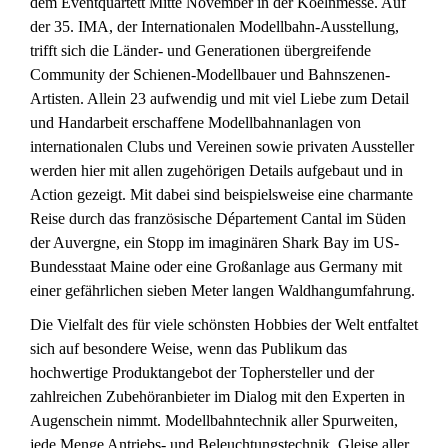
dem Eventquartett Mitte November in der Koelnmesse. Auf
der 35. IMA, der Internationalen Modellbahn-Ausstellung,
trifft sich die Länder- und Generationen übergreifende
Community der Schienen-Modellbauer und Bahnszenen-
Artisten. Allein 23 aufwendig und mit viel Liebe zum Detail
und Handarbeit erschaffene Modellbahnanlagen von
internationalen Clubs und Vereinen sowie privaten Aussteller
werden hier mit allen zugehörigen Details aufgebaut und in
Action gezeigt. Mit dabei sind beispielsweise eine charmante
Reise durch das französische Département Cantal im Süden
der Auvergne, ein Stopp im imaginären Shark Bay im US-
Bundesstaat Maine oder eine Großanlage aus Germany mit
einer gefährlichen sieben Meter langen Waldhangumfahrung.
Die Vielfalt des für viele schönsten Hobbies der Welt entfaltet
sich auf besondere Weise, wenn das Publikum das
hochwertige Produktangebot der Tophersteller und der
zahlreichen Zubehöranbieter im Dialog mit den Experten in
Augenschein nimmt. Modellbahntechnik aller Spurweiten,
jede Menge Antriebs- und Beleuchtungstechnik, Gleise aller