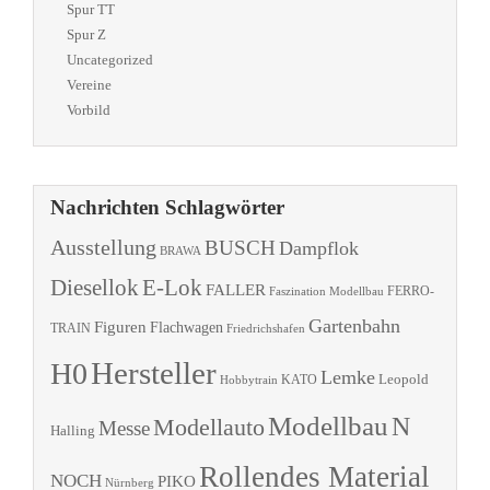
Spur TT
Spur Z
Uncategorized
Vereine
Vorbild
Nachrichten Schlagwörter
Ausstellung
BUSCH
Dampflok
BRAWA
Diesellok
E-Lok
FALLER
Faszination Modellbau
FERRO-
Gartenbahn
Figuren
Flachwagen
TRAIN
Friedrichshafen
Hersteller
H0
Lemke
Leopold
KATO
Hobbytrain
Modellbau
N
Modellauto
Messe
Halling
Rollendes Material
NOCH
PIKO
Nürnberg