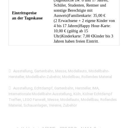
(Jugendliche zw. 8 und 17 Jahren,
Schüler, Studenten, Rentner und
sonstige Berechtigte mit
Eintrittspreise
Ausweis)Familienkarte: 35,00 €
an der Tageskasse
(2 Erwachsene + 2 eigene Kinder von
4 bis 17 Jahren)Happy Hour-Karte:
10,00 € (gültig ab 15
Uhr)Kinderkarte: 7,00 €Kinder bis 3
Jahren haben freien Eintritt.
Ausstellung
,
Gartenbahn
,
Messe
,
Modellauto
,
Modellbahn-
Hersteller
,
Modellbahn-Zubehör
,
Modellbau
,
Rollendes Material
Ausstellung
,
Echtdampf
,
Gartenbahn
,
Hersteller
,
IMA
,
Internationale Modellbahn Ausstellung
,
Köln
,
Kölner Echtdampf
Treffen
,
LEGO Fanwelt
,
Messe
,
Modellauto
,
Modellbau
,
Rollendes
Material
,
Schauanlagen
,
Vereine
,
Zubehör