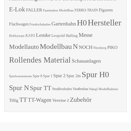
E-Lok
FALLER
Figuren
Faszination Modellbau
FERRO-TRAIN
Hersteller
H0
Gartenbahn
Flachwagen
Friedrichshafen
Messe
Lemke
Leopold Halling
KATO
Hobbytrain
Modellbau
N
Modellauto
NOCH
PIKO
Nürnberg
Rollendes Material
Schauanlagen
Spur H0
Spur 2
Spur 2m
Spur 0
Spur 1
Spielwarenmesse
Spur N
Spur TT
Straßenbahn
Straßenbau
Stängl Modellbahnen
TT
Zubehör
TT-Wagen
Tillig
Vereine
Z