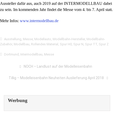
Aussteller dafür aus, auch 2019 auf der INTERMODELLBAU dabei
zu sein. Im kommenden Jahr findet die Messe vom 4. bis 7. April statt.
Mehr Infos:
www.intermodellbau.de
Ausstellung
,
Messe
,
Modellauto
,
Modellbahn-Hersteller
,
Modellbahn-
Zubehör
,
Modellbau
,
Rollendes Material
,
Spur H0
,
Spur N
,
Spur TT
,
Spur Z
Dortmund
,
Intermodellbau
,
Messe
NOCH – Landlust auf der Modelleisenbahn
Tillig – Modelleisenbahn Neuheiten Auslieferung April 2018
Werbung