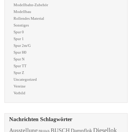
Modellbahn-Zubehör
Modellbau
Rollendes Material
Sonstiges
Spur 0
Spur 1
Spur 2m/G
Spur H0
Spur N
Spur TT
Spur Z
Uncategorized
Vereine
Vorbild
Nachrichten Schlagwörter
Diesellok
Ausstellung
BUSCH
Dampflok
BRAWA