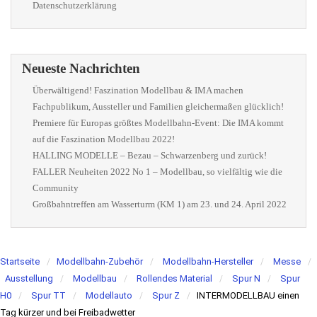
Datenschutzerklärung
Neueste Nachrichten
Überwältigend! Faszination Modellbau & IMA machen
Fachpublikum, Aussteller und Familien gleichermaßen glücklich!
Premiere für Europas größtes Modellbahn-Event: Die IMA kommt
auf die Faszination Modellbau 2022!
HALLING MODELLE – Bezau – Schwarzenberg und zurück!
FALLER Neuheiten 2022 No 1 – Modellbau, so vielfältig wie die
Community
Großbahntreffen am Wasserturm (KM 1) am 23. und 24. April 2022
Startseite
Modellbahn-Zubehör
Modellbahn-Hersteller
Messe
Ausstellung
Modellbau
Rollendes Material
Spur N
Spur
H0
Spur TT
Modellauto
Spur Z
INTERMODELLBAU einen
Tag kürzer und bei Freibadwetter