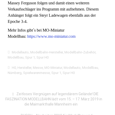
Massey Ferguson folgen und damit einen weiteren
Verkaufsschlager ins Programm mit aufnehmen. Diesem
Anhänger folgt ein Steyr Ladewagen ebenfalls aus der
Epoche 3-4.
Mehr Infos gibt´s bei MO-Miniatur
Modellbau:
https://www.mo-miniatur.com
Modellauto
,
Modellbahn-Hersteller
,
Modellbahn-Zubehör
,
Modellbau
,
Spur 1
,
Spur H0
H0
,
Hersteller
,
Messe
,
MO-Miniatur
,
Modellauto
,
Modellbau
,
Nürnberg
,
Spielwarenmesse
,
Spur 1
,
Spur H0
Zeitloses Vergnügen auf legendärem Gelände! DIE
FASZINATION MODELLBAHN lädt vom 15. – 17. März 2019 in
die Maimarkthalle Mannheim ein