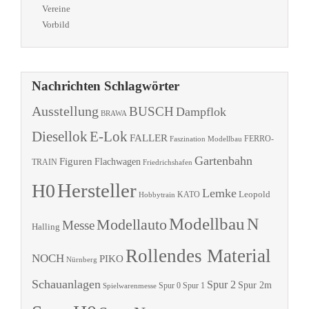
Vereine
Vorbild
Nachrichten Schlagwörter
Ausstellung
BUSCH
Dampflok
BRAWA
Diesellok
E-Lok
FALLER
Faszination Modellbau
FERRO-
Gartenbahn
Figuren
Flachwagen
TRAIN
Friedrichshafen
Hersteller
H0
Lemke
Leopold
KATO
Hobbytrain
Modellbau
N
Modellauto
Messe
Halling
Rollendes Material
NOCH
PIKO
Nürnberg
Schauanlagen
Spur 2
Spur 2m
Spur 0
Spur 1
Spielwarenmesse