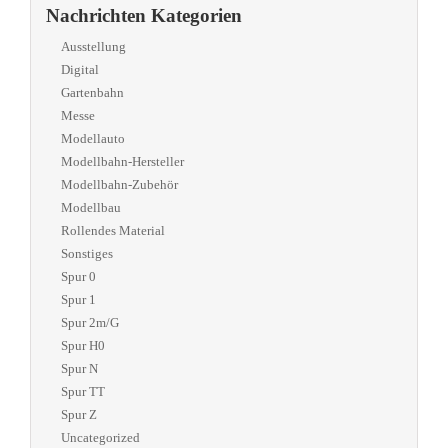
Nachrichten Kategorien
Ausstellung
Digital
Gartenbahn
Messe
Modellauto
Modellbahn-Hersteller
Modellbahn-Zubehör
Modellbau
Rollendes Material
Sonstiges
Spur 0
Spur 1
Spur 2m/G
Spur H0
Spur N
Spur TT
Spur Z
Uncategorized