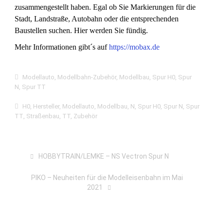
zusammengestellt haben. Egal ob Sie Markierungen für die
Stadt, Landstraße, Autobahn oder die entsprechenden
Baustellen suchen. Hier werden Sie fündig.
Mehr Informationen gibt´s auf
https://mobax.de
Modellauto
,
Modellbahn-Zubehör
,
Modellbau
,
Spur H0
,
Spur
N
,
Spur TT
H0
,
Hersteller
,
Modellauto
,
Modellbau
,
N
,
Spur H0
,
Spur N
,
Spur
TT
,
Straßenbau
,
TT
,
Zubehör
HOBBYTRAIN/LEMKE – NS Vectron Spur N
PIKO – Neuheiten für die Modelleisenbahn im Mai
2021