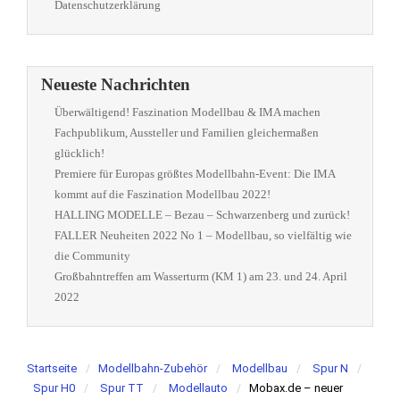
Datenschutzerklärung
Neueste Nachrichten
Überwältigend! Faszination Modellbau & IMA machen
Fachpublikum, Aussteller und Familien gleichermaßen
glücklich!
Premiere für Europas größtes Modellbahn-Event: Die IMA
kommt auf die Faszination Modellbau 2022!
HALLING MODELLE – Bezau – Schwarzenberg und zurück!
FALLER Neuheiten 2022 No 1 – Modellbau, so vielfältig wie
die Community
Großbahntreffen am Wasserturm (KM 1) am 23. und 24. April
2022
Startseite
Modellbahn-Zubehör
Modellbau
Spur N
Spur H0
Spur TT
Modellauto
Mobax.de – neuer