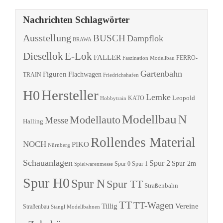
Nachrichten Schlagwörter
Ausstellung
BUSCH
Dampflok
BRAWA
Diesellok
E-Lok
FALLER
Faszination Modellbau
FERRO-
Gartenbahn
Figuren
Flachwagen
TRAIN
Friedrichshafen
Hersteller
H0
Lemke
Leopold
KATO
Hobbytrain
Modellbau
N
Modellauto
Messe
Halling
Rollendes Material
NOCH
PIKO
Nürnberg
Schauanlagen
Spur 2
Spur 2m
Spur 0
Spur 1
Spielwarenmesse
Spur H0
Spur N
Spur TT
Straßenbahn
TT
TT-Wagen
Tillig
Vereine
Straßenbau
Stängl Modellbahnen