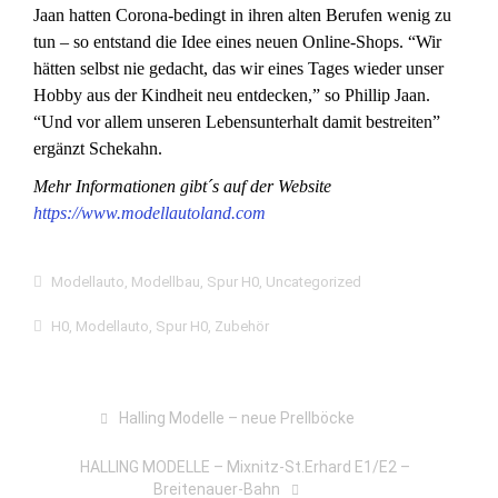
Jaan hatten Corona-bedingt in ihren alten Berufen wenig zu
tun – so entstand die Idee eines neuen Online-Shops. “Wir
hätten selbst nie gedacht, das wir eines Tages wieder unser
Hobby aus der Kindheit neu entdecken,” so Phillip Jaan.
“Und vor allem unseren Lebensunterhalt damit bestreiten”
ergänzt Schekahn.
Mehr Informationen gibt´s auf der Website
https://www.modellautoland.com
Modellauto
,
Modellbau
,
Spur H0
,
Uncategorized
H0
,
Modellauto
,
Spur H0
,
Zubehör
Halling Modelle – neue Prellböcke
HALLING MODELLE – Mixnitz-St.Erhard E1/E2 –
Breitenauer-Bahn