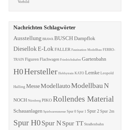
Vorbild
Nachrichten Schlagwörter
Ausstellung
BUSCH
Dampflok
BRAWA
Diesellok
E-Lok
FALLER
Faszination Modellbau
FERRO-
Gartenbahn
Figuren
Flachwagen
TRAIN
Friedrichshafen
Hersteller
H0
Lemke
Leopold
KATO
Hobbytrain
Modellbau
N
Modellauto
Messe
Halling
Rollendes Material
NOCH
PIKO
Nürnberg
Schauanlagen
Spur 2
Spur 2m
Spur 0
Spur 1
Spielwarenmesse
Spur H0
Spur N
Spur TT
Straßenbahn