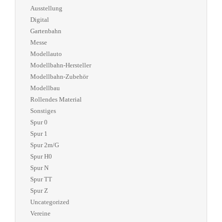
Ausstellung
Digital
Gartenbahn
Messe
Modellauto
Modellbahn-Hersteller
Modellbahn-Zubehör
Modellbau
Rollendes Material
Sonstiges
Spur 0
Spur 1
Spur 2m/G
Spur H0
Spur N
Spur TT
Spur Z
Uncategorized
Vereine