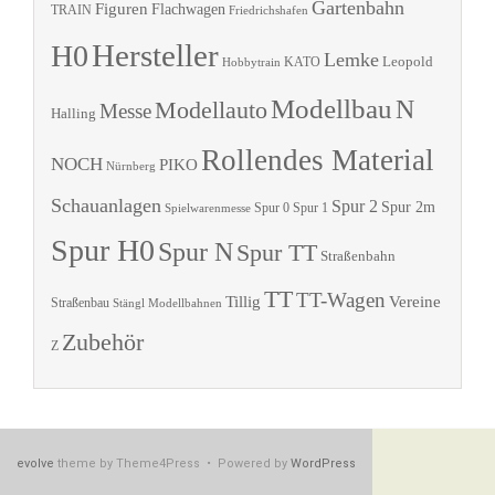
Gartenbahn
Figuren
Flachwagen
TRAIN
Friedrichshafen
Hersteller
H0
Lemke
Leopold
KATO
Hobbytrain
Modellbau
N
Modellauto
Messe
Halling
Rollendes Material
NOCH
PIKO
Nürnberg
Schauanlagen
Spur 2
Spur 2m
Spur 0
Spur 1
Spielwarenmesse
Spur H0
Spur N
Spur TT
Straßenbahn
TT
TT-Wagen
Tillig
Vereine
Straßenbau
Stängl Modellbahnen
Zubehör
Z
evolve
theme by Theme4Press • Powered by
WordPress