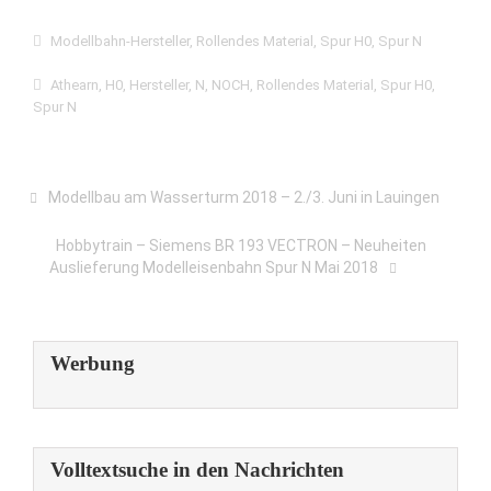
Modellbahn-Hersteller
,
Rollendes Material
,
Spur H0
,
Spur N
Athearn
,
H0
,
Hersteller
,
N
,
NOCH
,
Rollendes Material
,
Spur H0
,
Spur N
Modellbau am Wasserturm 2018 – 2./3. Juni in Lauingen
Hobbytrain – Siemens BR 193 VECTRON – Neuheiten
Auslieferung Modelleisenbahn Spur N Mai 2018
Werbung
Volltextsuche in den Nachrichten