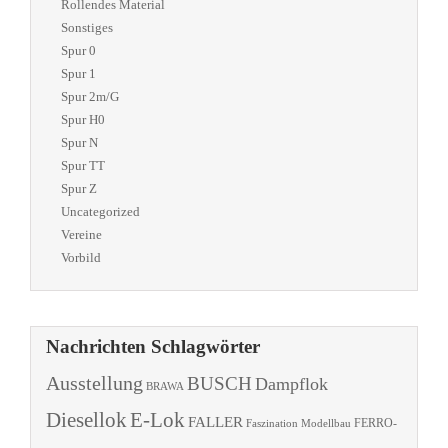
Rollendes Material
Sonstiges
Spur 0
Spur 1
Spur 2m/G
Spur H0
Spur N
Spur TT
Spur Z
Uncategorized
Vereine
Vorbild
Nachrichten Schlagwörter
Ausstellung
BUSCH
Dampflok
BRAWA
Diesellok
E-Lok
FALLER
Faszination Modellbau
FERRO-