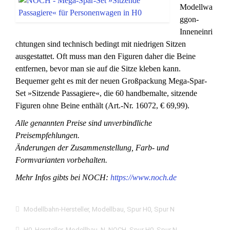
Modellwa
ggon-
Inneneinri
chtungen sind technisch bedingt mit niedrigen Sitzen
ausgestattet. Oft muss man den Figuren daher die Beine
entfernen, bevor man sie auf die Sitze kleben kann.
Bequemer geht es mit der neuen Großpackung Mega-Spar-
Set »Sitzende Passagiere«, die 60 handbemalte, sitzende
Figuren ohne Beine enthält (Art.-Nr. 16072, € 69,99).
Alle genannten Preise sind unverbindliche
Preisempfehlungen.
Änderungen der Zusammenstellung, Farb- und
Formvarianten vorbehalten.
Mehr Infos gibts bei NOCH:
https://www.noch.de
Modellbahn-Hersteller
,
Modellbau
,
Spur H0
,
Spur N
H0
,
Hersteller
,
Modellbau
,
N
,
NOCH
,
Spur H0
,
Spur N