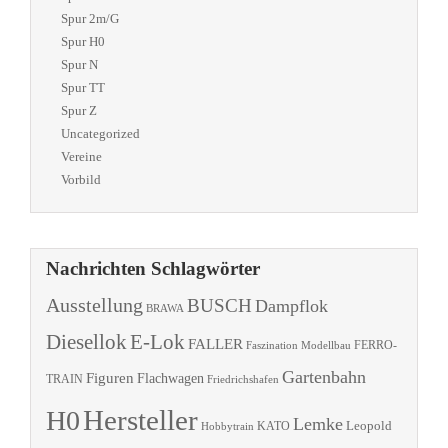
Spur 2m/G
Spur H0
Spur N
Spur TT
Spur Z
Uncategorized
Vereine
Vorbild
Nachrichten Schlagwörter
Ausstellung
BUSCH
Dampflok
BRAWA
Diesellok
E-Lok
FALLER
Faszination Modellbau
FERRO-
Gartenbahn
Figuren
Flachwagen
TRAIN
Friedrichshafen
Hersteller
H0
Lemke
Leopold
KATO
Hobbytrain