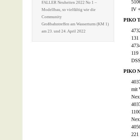
510
FALLER Neuheiten 2022 No 1 –
IV 
Modellbau, so vielfältig wie die
Community
PIKO 
Großbahntreffen am Wasserturm (KM 1)
473
am 23. und 24. April 2022
131
473
119 
DSS
PIKO 
403
mit
Nex
403
110
Nex
405
221