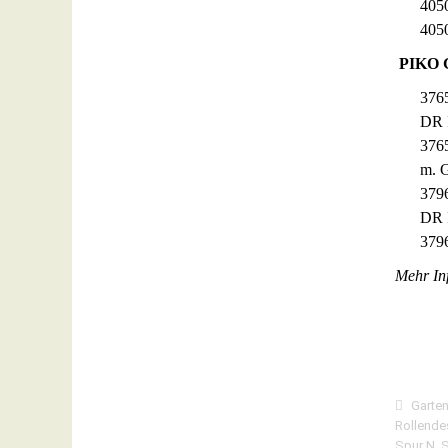
405
405
PIKO G
376
DR I
376
m. G
379
DR 
379
Mehr Inf
Garte
Rollendes
Spur N
,
S