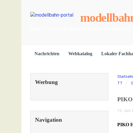
modellbahn
Das Tor zur Modelleisenbahn im Internet
Nachrichten
Webkatalog
Lokaler Fachh
Startseit
Werbung
TT
G
PIKO 
15. Juni 
Navigation
PIKO H