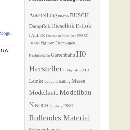
Ausstellung
BUSCH
BRAWA
Diesellok
E-Lok
Dampflok
FALLER
Faszination Modellbau
FERRO-
Figuren
Flachwagen
TRAIN
&RGW
H0
Gartenbahn
Friedrichshafen
Hersteller
KATO
Hobbytrain
Messe
Lemke
Leopold Halling
Modellbau
Modellauto
N
NOCH
PIKO
Nürnberg
Rollendes Material
Schauanlagen