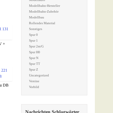
Modellbahn-Hersteller
Modellbahn-Zubehör
Modellbau
Rollendes Material
Sonstiges
Spur 0
Spur 1
V +
Spur 2m/G
Spur H0
Spur N
Spur TT
Spur Z
Uncategorized
Vereine
au DB
Vorbild
Nachrichten Schlagwörter