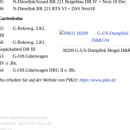
05 N-Diesellok/Sound BR 221 Beigeblau DB IV + Next 18 Dec.
06 N-Diesellok BR 221 RTS VI + DSS Next18
artenbahn
55 G-Rekowg. 2.Kl.
II
56 G-Rekowg. 2.Kl.
epäckabteil DR III
38209 G-US-Dampflok Mogul D
63 G-Off.Güterwagen
IV o .Bb.
64 G-Off.Güterwagen DRG II o .Bb.
os erhalten Sie auf der Website von PIKO:
https://www.piko.de
nbahn
,
Modellbahn-Hersteller
,
 Material
,
Spur 2m/G
,
Spur H0
,
pur TT