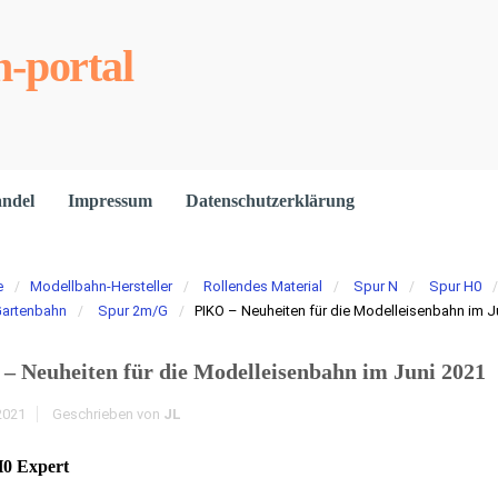
-portal
andel
Impressum
Datenschutzerklärung
e
Modellbahn-Hersteller
Rollendes Material
Spur N
Spur H0
artenbahn
Spur 2m/G
PIKO – Neuheiten für die Modelleisenbahn im J
– Neuheiten für die Modelleisenbahn im Juni 2021
2021
Geschrieben von
JL
0 Expert