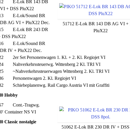
12 E-Lok BR 143 DB
VI + DSS PluX22
13 E-Lok/Sound BR
 DB AG VI + PluX22 Dec.
51712 E-Lok BR 143 DB AG VI +
15 E-Lok BR 243 DR
PluX22
+ DSS PluX22
16 E-Lok/Sound BR
 DR IV + PluX22 Dec.
2 2er Set Personenwagen 1. Kl. + 2. Kl. Regiojet VI
24 Nahverkehrssteuerwg. Wittenberg 2 Kl. TRI VI
25 ~Nahverkehrssteuerwagen Wittenberg 2. Kl. TRI VI
36 Personenwagen 2. Kl. Regiojet VI
2 Schiebeplanenwg. Rail Cargo Austria VI mit Graffiti
0 Hobby
57 Cont.-Tragwg.
0′ Container NS VI
 Classic nostalgie
51062 E-Lok BR 230 DR IV + DSS 