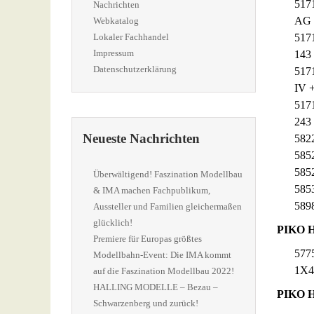
517
Nachrichten
AG 
Webkatalog
Lokaler Fachhandel
517
Impressum
143
Datenschutzerklärung
517
IV 
517
243
Neueste Nachrichten
5822
585
585
Überwältigend! Faszination Modellbau
585
& IMA machen Fachpublikum,
5898
Aussteller und Familien gleichermaßen
glücklich!
PIKO H
Premiere für Europas größtes
577
Modellbahn-Event: Die IMA kommt
1X4
auf die Faszination Modellbau 2022!
HALLING MODELLE – Bezau –
PIKO H0
Schwarzenberg und zurück!