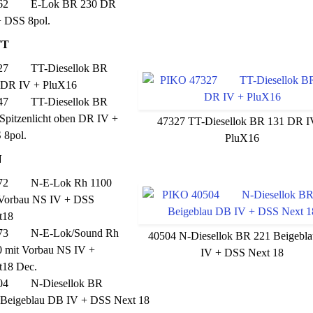
62 E-Lok BR 230 DR
+ DSS 8pol.
TT
27 TT-Diesellok BR
 DR IV + PluX16
47 TT-Diesellok BR
Spitzenlicht oben DR IV +
47327 TT-Diesellok BR 131 DR I
 8pol.
PluX16
N
72 N-E-Lok Rh 1100
 Vorbau NS IV + DSS
t18
73 N-E-Lok/Sound Rh
40504 N-Diesellok BR 221 Beigebl
0 mit Vorbau NS IV +
IV + DSS Next 18
t18 Dec.
04 N-Diesellok BR
 Beigeblau DB IV + DSS Next 18