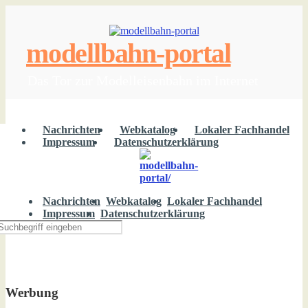
modellbahn-portal
Das Tor zur Modelleisenbahn im Internet
Nachrichten
Webkatalog
Lokaler Fachhandel
Impressum
Datenschutzerklärung
modellbahn-portal
Nachrichten
Webkatalog
Lokaler Fachhandel
Impressum
Datenschutzerklärung
Werbung