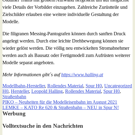
viele Details der Vorbilder einzugehen. Zahlreiche Zurüstteile und
Zielschilder erlauben eine weitere individuelle Gestaltung der
Modelle.
Die filigranen Messing-Pantografen können durch sanften Druck
angelegt werden. Durch eine leichte Drehbewegung können sie
wieder gelöst werden. Die völlig neu entwickelten Stromabnehmer
werden auch als Bausatz oder Fertigmodell zum Aufrüsten weiterer
Modelle separat angeboten.
Mehr Informationen gibt´s auf
https://www.halling.at
Modellbahn-Hersteller
,
Rollendes Material
,
Spur H0
,
Uncategorized
H0
,
Hersteller
,
Leopold Halling
,
Rollendes Material
,
Spur H0
,
Straßenbahn
PIKO – Neuheiten für die Modelleisenbahn im August 2021
LEMKE – KATO Re 620 & Straßenbahn – NEU in Spur N!
Werbung
Volltextsuche in den Nachrichten