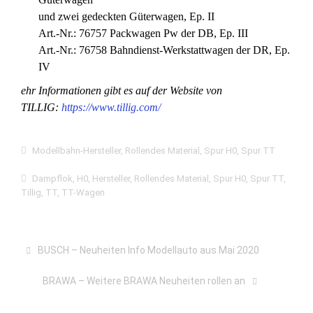
und zwei gedeckten Güterwagen, Ep. II
Art.-Nr.: 76757 Packwagen Pw der DB, Ep. III
Art.-Nr.: 76758 Bahndienst-Werkstattwagen der DR, Ep.
IV
ehr Informationen gibt es auf der Website von
TILLIG:
https://www.tillig.com/
Modellbahn-Hersteller
,
Rollendes Material
,
Spur H0
,
Spur TT
Dampflok
,
H0
,
Hersteller
,
Rollendes Material
,
Spur H0
,
Spur TT
,
Tillig
,
TT
,
TT-Wagen
BUSCH – Neuheiten Info Modellauto aus Mai 2020
BRAWA – Weitere BRAWA Neuheiten rollen an