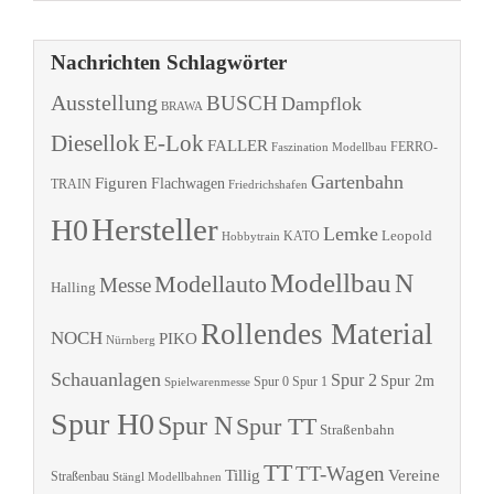
Nachrichten Schlagwörter
Ausstellung
BUSCH
Dampflok
BRAWA
Diesellok
E-Lok
FALLER
Faszination Modellbau
FERRO-
Gartenbahn
Figuren
Flachwagen
TRAIN
Friedrichshafen
Hersteller
H0
Lemke
Leopold
KATO
Hobbytrain
Modellbau
N
Modellauto
Messe
Halling
Rollendes Material
NOCH
PIKO
Nürnberg
Schauanlagen
Spur 2
Spur 2m
Spur 0
Spur 1
Spielwarenmesse
Spur H0
Spur N
Spur TT
Straßenbahn
TT
TT-Wagen
Tillig
Vereine
Straßenbau
Stängl Modellbahnen