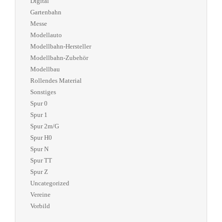
Digital
Gartenbahn
Messe
Modellauto
Modellbahn-Hersteller
Modellbahn-Zubehör
Modellbau
Rollendes Material
Sonstiges
Spur 0
Spur 1
Spur 2m/G
Spur H0
Spur N
Spur TT
Spur Z
Uncategorized
Vereine
Vorbild