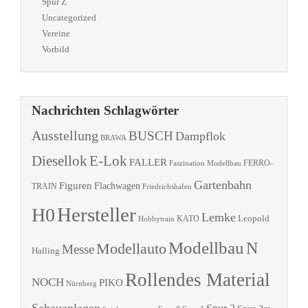
Spur Z
Uncategorized
Vereine
Vorbild
Nachrichten Schlagwörter
Ausstellung
BUSCH
Dampflok
BRAWA
Diesellok
E-Lok
FALLER
Faszination Modellbau
FERRO-
Gartenbahn
Figuren
Flachwagen
TRAIN
Friedrichshafen
Hersteller
H0
Lemke
Leopold
KATO
Hobbytrain
Modellbau
N
Modellauto
Messe
Halling
Rollendes Material
NOCH
PIKO
Nürnberg