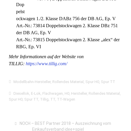
Dop
pelst
ockwagen 1./2. Klasse DABz 756 der DB AG, Ep. V
Art.-Nr.: 73814 Doppelstockwagen 2. Klasse DBz 751
der DB AG, Ep. V
Art.-Nr.: 73815 Doppelstockwagen 2. Klasse „alex“ der
RBG, Ep. VI
Mehr Informationen auf der Website von
TILLIG:
https://www.tillig.com/
Modellbahn-Hersteller
,
Rollendes Material
,
Spur H0
,
Spur TT
Diesellok
,
E-Lok
,
Flachwagen
,
H0
,
Hersteller
,
Rollendes Material
,
Spur H0
,
Spur TT
,
Tillig
,
TT
,
TT-Wagen
NOCH – BEST Partner 2018 – Auszeichnung vom
Einkaufsverband idee+spiel