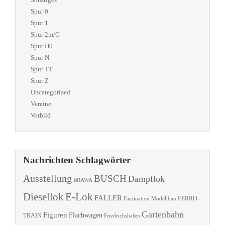
Spur 0
Spur 1
Spur 2m/G
Spur H0
Spur N
Spur TT
Spur Z
Uncategorized
Vereine
Vorbild
Nachrichten Schlagwörter
Ausstellung
BUSCH
Dampflok
BRAWA
Diesellok
E-Lok
FALLER
Faszination Modellbau
FERRO-
Gartenbahn
Figuren
Flachwagen
TRAIN
Friedrichshafen