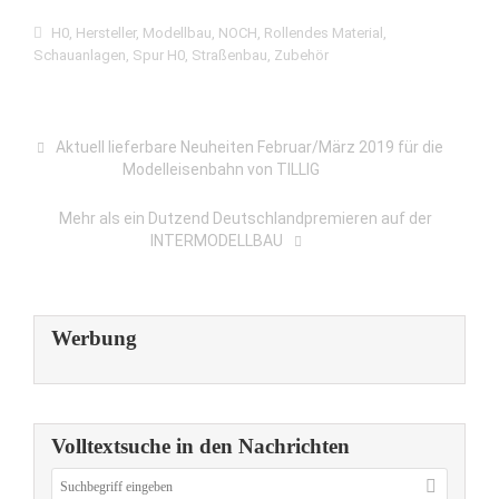
H0
,
Hersteller
,
Modellbau
,
NOCH
,
Rollendes Material
,
Schauanlagen
,
Spur H0
,
Straßenbau
,
Zubehör
Aktuell lieferbare Neuheiten Februar/März 2019 für die
Modelleisenbahn von TILLIG
Mehr als ein Dutzend Deutschlandpremieren auf der
INTERMODELLBAU
Werbung
Volltextsuche in den Nachrichten