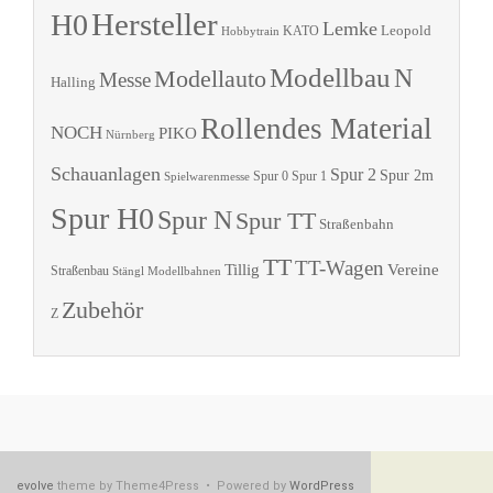
Hersteller
H0
Lemke
Leopold
KATO
Hobbytrain
Modellbau
N
Modellauto
Messe
Halling
Rollendes Material
NOCH
PIKO
Nürnberg
Schauanlagen
Spur 2
Spur 2m
Spur 0
Spur 1
Spielwarenmesse
Spur H0
Spur N
Spur TT
Straßenbahn
TT
TT-Wagen
Tillig
Vereine
Straßenbau
Stängl Modellbahnen
Zubehör
Z
evolve
theme by Theme4Press • Powered by
WordPress