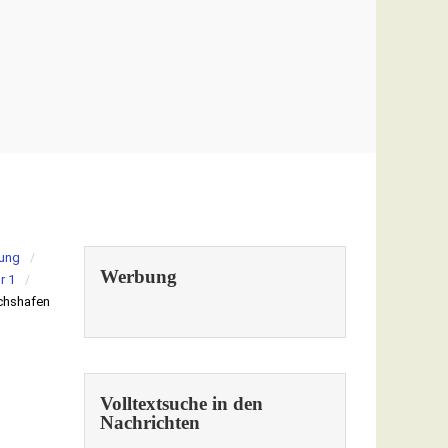
lung
Werbung
r 1
ichshafen
Volltextsuche in den
Nachrichten