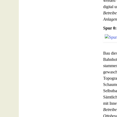
werden 
digital 
Betreibe
Anlagen
Spur 0:
Bau dies
Bahnhofe
stammen 
gewasche
Topograf
Schaumst
Selbstba
Sämtlic
mit Inne
Betreibe
Ottobeu