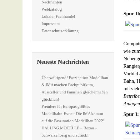
Nachrichten
Webkatalog
Spur II
Lokaler Fachhandel
Impressum
Datenschutzerklärung
Compute
wie zum
Nebenge
Neueste Nachrichten
Rangierg
Vorbild 
Überwältigend! Faszination Modellbau
Bahn, H
& IMA machen Fachpublikum,
mit viel
Aussteller und Familien gleichermaßen
Betreib
glücklich!
Anlagen
Premiere für Europas größtes
Modellbahn-Event: Die IMA kommt
Spur I
auf die Faszination Modellbau 2022!
HALLING MODELLE – Bezau –
Schwarzenberg und zurück!