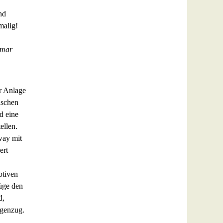
nd
malig!
imar
r Anlage
ischen
d eine
ellen.
way mit
ert
otiven
üge den
d,
egenzug.