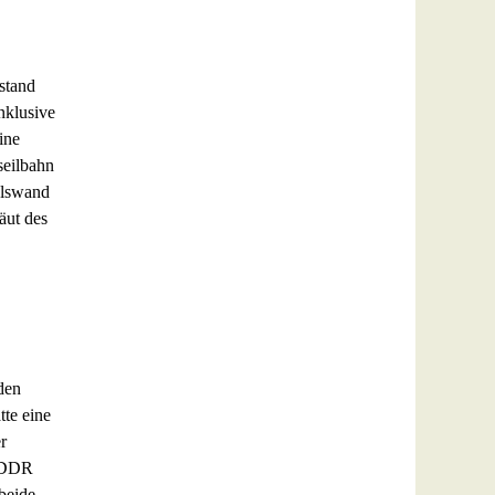
stand
nklusive
ine
seilbahn
elswand
äut des
den
tte eine
r
r DDR
beide