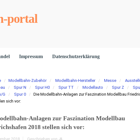
-portal
andel
Impressum
Datenschutzerklärung
e
Modellbahn-Zubehör
Modellbahn-Hersteller
Messe
Ausstel
bau
Spur N
Spur H0
Spur TT
Modellauto
Spur Z
Spu
m/G
Spur 0
Die Modellbahn-Anlagen zur Faszination Modellbau Friedr
len sich vor:
odellbahn-Anlagen zur Faszination Modellbau
ichshafen 2018 stellen sich vor:
ember 2018
Geschrieben von
JL