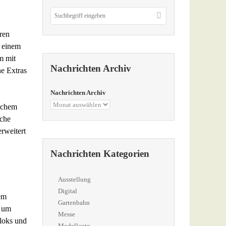
ren
t einem
m mit
Nachrichten Archiv
e Extras
Nachrichten Archiv
tschem
sche
rweitert
Nachrichten Kategorien
Ausstellung
Digital
em
Gartenbahn
 um
Messe
loks und
Modellauto