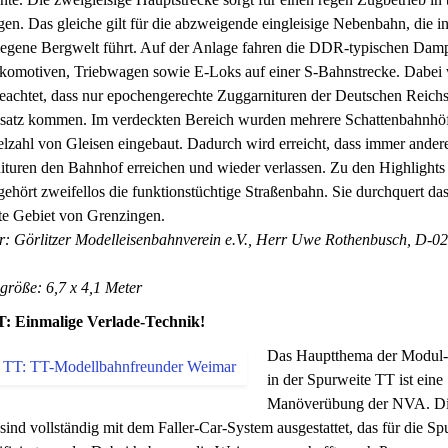
en. Das gleiche gilt für die abzweigende eingleisige Nebenbahn, die in
legene Bergwelt führt. Auf der Anlage fahren die DDR-typischen Dam
okomotiven, Triebwagen sowie E-Loks auf einer S-Bahnstrecke. Dabei 
eachtet, dass nur epochengerechte Zuggarnituren der Deutschen Reich
satz kommen. Im verdeckten Bereich wurden mehrere Schattenbahnhöf
elzahl von Gleisen eingebaut. Dadurch wird erreicht, dass immer ander
turen den Bahnhof erreichen und wieder verlassen. Zu den Highlights
ehört zweifellos die funktionstüchtige Straßenbahn. Sie durchquert da
te Gebiet von Grenzingen.
er: Görlitzer Modelleisenbahnverein e.V., Herr Uwe Rothenbusch, D-0
größe: 6,7 x 4,1 Meter
: Einmalige Verlade-Technik!
Das Hauptthema der Modul
in der Spurweite TT ist eine
Manöverübung der NVA. D
ind vollständig mit dem Faller-Car-System ausgestattet, das für die Sp