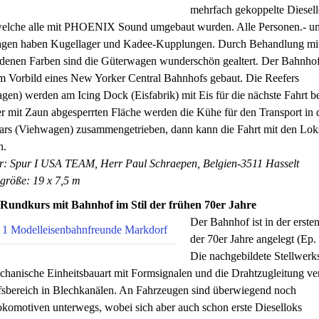
mehrfach gekoppelte Diesell
welche alle mit PHOENIX Sound umgebaut wurden. Alle Personen.- u
gen haben Kugellager und Kadee-Kupplungen. Durch Behandlung mi
edenen Farben sind die Güterwagen wunderschön gealtert. Der Bahnho
m Vorbild eines New Yorker Central Bahnhofs gebaut. Die Reefers
en) werden am Icing Dock (Eisfabrik) mit Eis für die nächste Fahrt b
r mit Zaun abgesperrten Fläche werden die Kühe für den Transport in 
Cars (Viehwagen) zusammengetrieben, dann kann die Fahrt mit den Lok
n.
er: Spur I USA TEAM, Herr Paul Schraepen, Belgien-3511 Hasselt
größe: 19 x 7,5 m
 Rundkurs mit Bahnhof im Stil der frühen 70er Jahre
Der Bahnhof ist in der ersten
der 70er Jahre angelegt (Ep. 
Die nachgebildete Stellwerk
chanische Einheitsbauart mit Formsignalen und die Drahtzugleitung ver
sbereich in Blechkanälen. An Fahrzeugen sind überwiegend noch
komotiven unterwegs, wobei sich aber auch schon erste Dieselloks