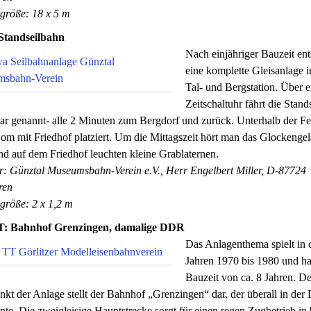
größe: 18 x 5 m
Standseilbahn
Nach einjähriger Bauzeit ent
eine komplette Gleisanlage i
Tal- und Bergstation. Über e
Zeitschaltuhr fährt die Stand
ar genannt- alle 2 Minuten zum Bergdorf und zurück. Unterhalb der F
Dom mit Friedhof platziert. Um die Mittagszeit hört man das Glockengel
d auf dem Friedhof leuchten kleine Grablaternen.
r: Günztal Museumsbahn-Verein e.V., Herr Engelbert Miller, D-87724
ren
größe: 2 x 1,2 m
T: Bahnhof Grenzingen, damalige DDR
Das Anlagenthema spielt in 
Jahren 1970 bis 1980 und ha
Bauzeit von ca. 8 Jahren. De
nkt der Anlage stellt der Bahnhof „Grenzingen“ dar, der überall in de
nte. Die zweigleisige Hauptstrecke sorgt für einen regen Zugbetrieb in 