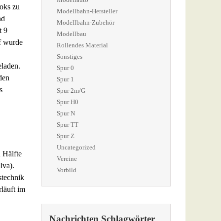
oks zu
Modellbahn-Hersteller
nd
Modellbahn-Zubehör
t 9
Modellbau
f wurde
Rollendes Material
Sonstiges
eladen.
Spur 0
den
Spur 1
s
Spur 2m/G
Spur H0
Spur N
Spur TT
Spur Z
Uncategorized
 Hälfte
Vereine
Iva).
Vorbild
stechnik
läuft im
Nachrichten Schlagwörter