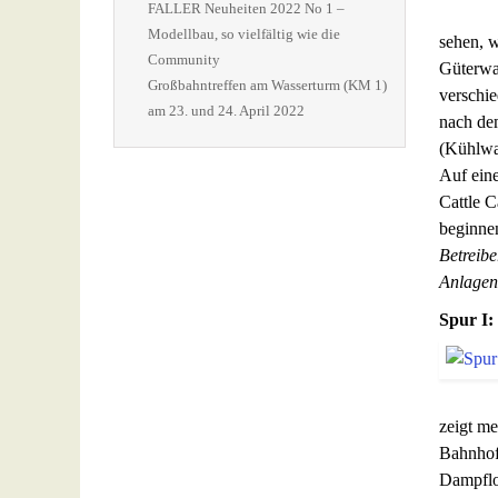
FALLER Neuheiten 2022 No 1 –
Modellbau, so vielfältig wie die
sehen, 
Community
Güterwa
Großbahntreffen am Wasserturm (KM 1)
verschi
am 23. und 24. April 2022
nach de
(Kühlwag
Auf eine
Cattle 
beginne
Betreib
Anlagen
Spur I:
zeigt me
Bahnhof
Dampflo