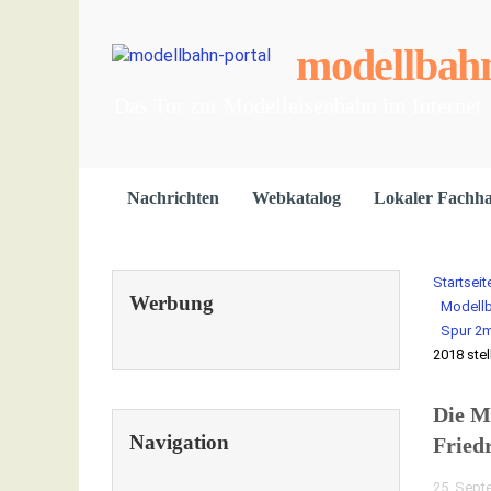
modellbahn
Das Tor zur Modelleisenbahn im Internet
Nachrichten
Webkatalog
Lokaler Fachh
Startseit
Werbung
Modell
Spur 2
2018 stel
Die M
Navigation
Friedr
25. Sept