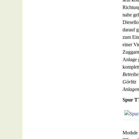
Richtung
nahe ge
Diesell
darauf g
zum Ein
einer Vi
Zuggarni
Anlage g
komplet
Betreib
Görlitz
Anlagen
Spur TT
Module s