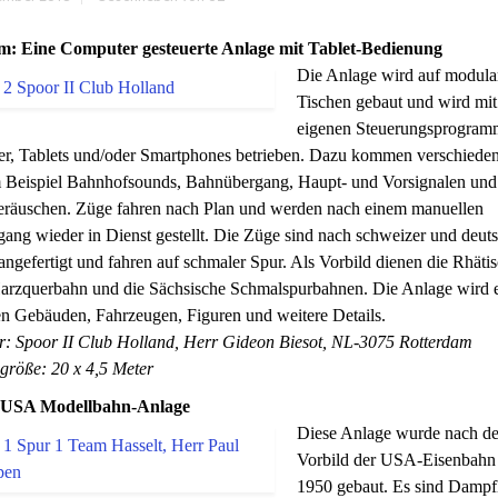
m: Eine Computer gesteuerte Anlage mit Tablet-Bedienung
Die Anlage wird auf modula
Tischen gebaut und wird mi
eigenen Steuerungsprogram
r, Tablets und/oder Smartphones betrieben. Dazu kommen verschieden
 Beispiel Bahnhofsounds, Bahnübergang, Haupt- und Vorsignalen und
räuschen. Züge fahren nach Plan und werden nach einem manuellen
ang wieder in Dienst gestellt. Die Züge sind nach schweizer und deu
angefertigt und fahren auf schmaler Spur. Als Vorbild dienen die Rhäti
arzquerbahn und die Sächsische Schmalspurbahnen. Die Anlage wird e
en Gebäuden, Fahrzeugen, Figuren und weitere Details.
er: Spoor II Club Holland, Herr Gideon Biesot, NL-3075 Rotterdam
größe: 20 x 4,5 Meter
: USA Modellbahn-Anlage
Diese Anlage wurde nach d
Vorbild der USA-Eisenbahn
1950 gebaut. Es sind Dampf