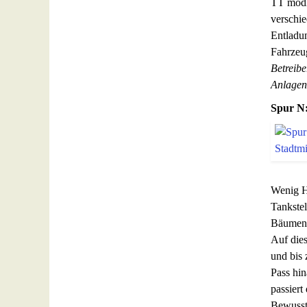
TT modif
verschie
Entladun
Fahrzeu
Betreib
Anlagen
Spur N:
Wenig H
Tankste
Bäumen d
Auf die
und bis
Pass hi
passiert
Bewusst 