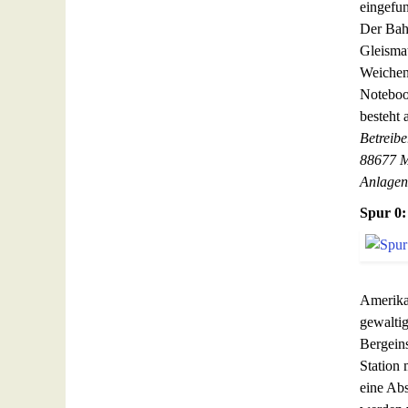
eingefu
Der Bahn
Gleisma
Weichena
Notebook
besteht
Betreib
88677 M
Anlagen
Spur 0:
Amerika 
gewaltig
Bergeins
Station
eine Abs