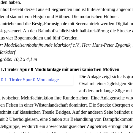
nden haben.
hof besteht derzeit aus elf Segmenten und ist hufeisenförmig angeord
terial stammt von Hegob und Hübner. Die motorischen Hübner-
ntriebe und die Besig-Formsignale mit Servoantrieb werden Digital m
 gesteuert. An den Bahnhof schließt sich halbkreisförmig die Strecke 
 aus vier Bogenmodulen und fünf Geraden.
er: Modelleisennbahnfreunde Markdorf e.V., Herr Hans-Peter Zyganik,
arkdorf
größe: 10,2 x 4,1 m
 1.Tiroler Spur 0 Modulanlage mit amerikanischen Motiven
Die Anlage zeigt sich als gr
Oval mit einer 2gleisigen St
auf der auch lange Züge mit 
typischen Mehrfachtraktion ihre Runde ziehen. Eine Anlagenseite wir
en Felsen in einer Wüstenlandschaft dominiert. Die Strecke überquert 
chnitt auf klassischen Trestle Bridges. Auf der anderen Seite befindet s
 mit 2 Überholgleisen, eine Station zur Behandlung von Dampflokomot
tellgruppe, wodurch ein abwechslungsreicher Zugbetrieb ermöglicht w