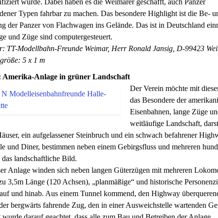
iziert wurde. Dabei haben es die Weimarer geschafft, auch Panzer
dener Typen fahrbar zu machen. Das besondere Highlight ist die Be- u
g der Panzer von Flachwagen ins Gelände. Das ist in Deutschland ein
ge und Züge sind computergesteuert.
er: TT-Modellbahn-Freunde Weimar, Herr Ronald Jansig, D-99423 We
größe: 5 x 1 m
 Amerika-Anlage in grüner Landschaft
Der Verein möchte mit diese
das Besondere der amerikan
Eisenbahnen, lange Züge un
weitläufige Landschaft, darst
äuser, ein aufgelassener Steinbruch und ein schwach befahrener High
lle und Diner, bestimmen neben einem Gebirgsfluss und mehreren hund
as landschaftliche Bild.
ser Anlage winden sich neben langen Güterzügen mit mehreren Lokom
 zu 3,5m Länge (120 Achsen), „planmäßige“ und historische Personenz
nauf und hinab. Aus einem Tunnel kommend, den Highway überqueren
 der bergwärts fahrende Zug, den in einer Ausweichstelle wartenden G
wurde darauf geachtet, dass alle zum Bau und Betreiben der Anlage