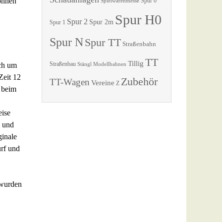
önnen
Spur 0
Spielwarenmesse
Spur H0
Spur 2
Spur 2m
Spur 1
Spur N
Spur TT
Straßenbahn
TT
Tillig
Straßenbau
ich um
Stängl Modellbahnen
Zeit 12
Zubehör
TT-Wagen
Vereine
Z
 beim
eise
n und
ginale
rf und
 wurden