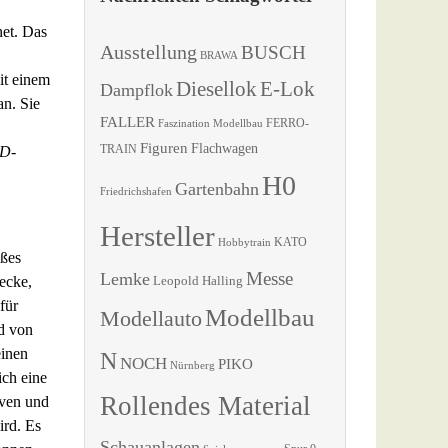
net. Das
Ausstellung
BUSCH
BRAWA
it einem
Diesellok
E-Lok
Dampflok
an. Sie
FALLER
Faszination Modellbau
FERRO-
Figuren
Flachwagen
 D-
TRAIN
H0
Gartenbahn
Friedrichshafen
Hersteller
KATO
Hobbytrain
oßes
Messe
Lemke
recke,
Leopold Halling
für
Modellbau
Modellauto
d von
einen
N
NOCH
PIKO
Nürnberg
ich eine
Rollendes Material
iven und
ird. Es
Schauanlagen