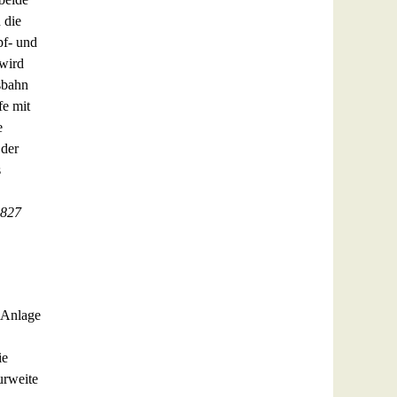
 die
pf- und
wird
sbahn
e mit
e
 der
s
2827
-Anlage
ie
urweite