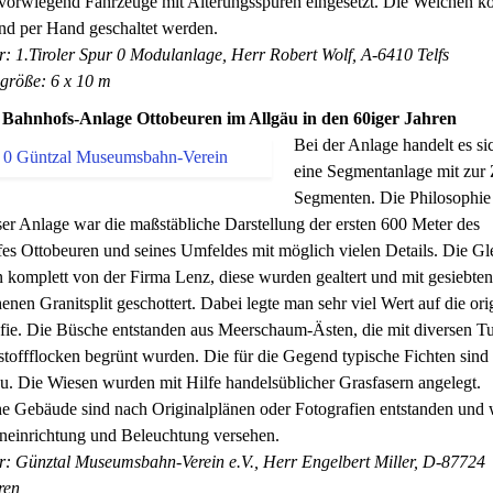
vorwiegend Fahrzeuge mit Alterungsspuren eingesetzt. Die Weichen k
und per Hand geschaltet werden.
r: 1.Tiroler Spur 0 Modulanlage, Herr Robert Wolf, A-6410 Telfs
größe: 6 x 10 m
 Bahnhofs-Anlage Ottobeuren im Allgäu in den 60iger Jahren
Bei der Anlage handelt es s
eine Segmentanlage mit zur 
Segmenten. Die Philosophie
er Anlage war die maßstäbliche Darstellung der ersten 600 Meter des
s Ottobeuren und seines Umfeldes mit möglich vielen Details. Die Gl
komplett von der Firma Lenz, diese wurden gealtert und mit gesiebte
nen Granitsplit geschottert. Dabei legte man sehr viel Wert auf die ori
ie. Die Büsche entstanden aus Meerschaum-Ästen, die mit diversen Tu
offflocken begrünt wurden. Die für die Gegend typische Fichten sind
u. Die Wiesen wurden mit Hilfe handelsüblicher Grasfasern angelegt.
he Gebäude sind nach Originalplänen oder Fotografien entstanden und
neinrichtung und Beleuchtung versehen.
r: Günztal Museumsbahn-Verein e.V., Herr Engelbert Miller, D-87724
ren