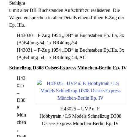
Stahlgra
u mit alter DB-Buchstanden Aufschrift zu realisieren. Die
Wagen entsprechen in allen Details einem frühen F-Zug der
Ep. IIIa.
H43030 – F-Zug 1954 „DB“ in Buchstaben Ep.IIIa, 3x
(A)B4ümg-54, 1x BR4ümg-54
H43031 – F-Zug 1954 „DB“ in Buchstaben Ep.IIIa, 3x
(A)B4ümg-54, 1x BR4ümg-54, AC
Schnellzug D308 Ostsee-Express München-Berlin Ep. IV
H43
025
–
D30
8
H43025 – UVP n. F.
Mün
Hobbytrain / LS Models Schnellzug D308
chen
Ostsee-Express München-Berlin Ep. IV
,
Berli