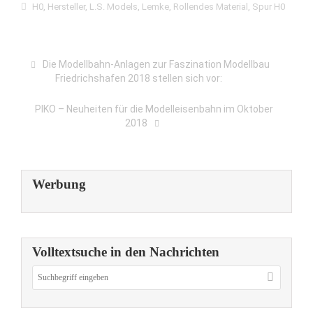
H0
,
Hersteller
,
L.S. Models
,
Lemke
,
Rollendes Material
,
Spur H0
Die Modellbahn-Anlagen zur Faszination Modellbau
Friedrichshafen 2018 stellen sich vor:
PIKO – Neuheiten für die Modelleisenbahn im Oktober
2018
Werbung
Volltextsuche in den Nachrichten