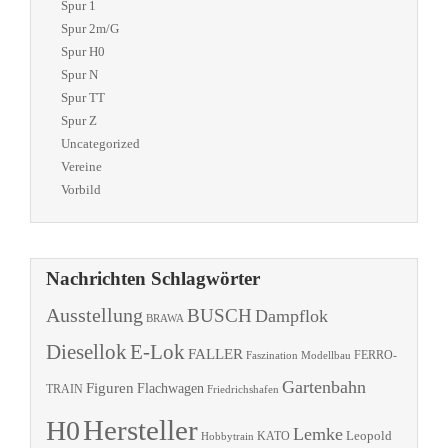
Spur 1
Spur 2m/G
Spur H0
Spur N
Spur TT
Spur Z
Uncategorized
Vereine
Vorbild
Nachrichten Schlagwörter
Ausstellung
BUSCH
Dampflok
BRAWA
Diesellok
E-Lok
FALLER
Faszination Modellbau
FERRO-
Gartenbahn
Figuren
Flachwagen
TRAIN
Friedrichshafen
Hersteller
H0
Lemke
Leopold
KATO
Hobbytrain