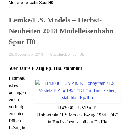
Modelleisenbahn Spur H0
Lemke/L.S. Models – Herbst-
Neuheiten 2018 Modelleisenbahn
Spur H0
26. September 2018
Geschrieben von
JL
50er Jahre F-Zug Ep. IIIa, stahlblau
Erstmals
ist es
gelungen
einen
vorbildg
H43030 – UVP n. F.
erechten
Hobbytrain / LS Models F-Zug 1954 „DB“
frühen
in Buchstaben, stahlblau Ep.IIIa
F-Zug in