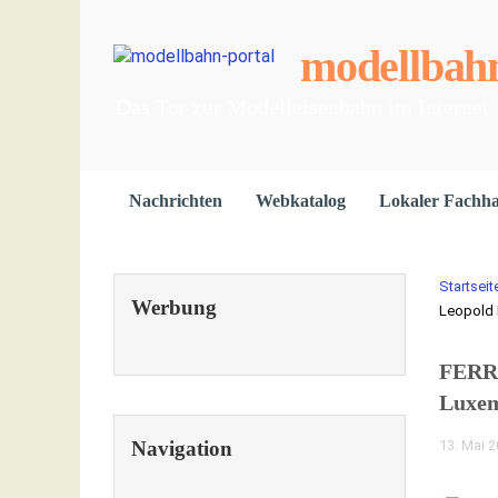
modellbahn
Das Tor zur Modelleisenbahn im Internet
Nachrichten
Webkatalog
Lokaler Fachh
Startseit
Werbung
Leopold 
FERRO
Luxe
Navigation
13. Mai 