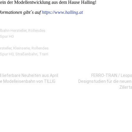
tein der Modellentwicklung aus dem Hause Halling!
formationen gibt´s auf
https://www.halling.at
bahn-Hersteller
,
Rollendes
Spur H0
rsteller
,
Kleinserie
,
Rollendes
Spur H0
,
Straßenbahn
,
Tram
l lieferbare Neuheiten aus April
FERRO-TRAIN / Leopol
ie Modelleisenbahn von TILLIG
Designstudien für die neue
Zillert