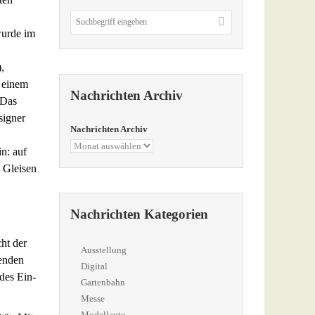
wurde im
,
 einem
Nachrichten Archiv
 Das
signer
Nachrichten Archiv
in: auf
 Gleisen
Nachrichten Kategorien
ht der
Ausstellung
genden
Digital
des Ein-
Gartenbahn
Messe
Modellauto