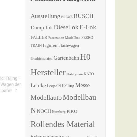
Ausstellung
BUSCH
BRAWA
Diesellok
E-Lok
Dampflok
FALLER
Faszination Modellbau
FERRO-
Figuren
Flachwagen
TRAIN
H0
Gartenbahn
Friedrichshafen
Hersteller
KATO
Hobbytrain
d Halling –
n Wagen der
Messe
Lemke
Leopold Halling
albahn!
Modellbau
Modellauto
N
NOCH
PIKO
Nürnberg
Rollendes Material
Schauanlagen