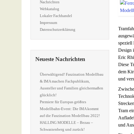
Nachrichten
Webkatalog
Lokaler Fachhandel
Impressum
Tramfahr
Datenschutzerklärung
ausgewä
speziell
Design 
Eric Rhi
Neueste Nachrichten
Diese Tr
dem Kirc
Überwältigend! Faszination Modellbau
und vers
& IMA machen Fachpublikum,
Aussteller und Familien gleichermaßen
Zwische
glücklich!
Technolo
Premiere für Europas größtes
Strecken
Modellbahn-Event: Die IMA kommt
Tram ein
auf die Faszination Modellbau 2022!
Aufladek
HALLING MODELLE – Bezau –
und Auss
Schwarzenberg und zurück!