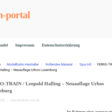
-portal
andel
Impressum
Datenschutzerklärung
e
Modellbahn-Hersteller
Rollendes Material
Spur H0
FERRO-TR
Halling – Neuauflage Urbos Luxemburg
-TRAIN / Leopold Halling – Neuauflage Urbos
mburg
2020
Geschrieben von
JL
Im Rahmen eines europawei