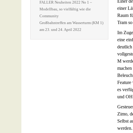
Einer de
FALLER Neuheiten 2022 No 1 –
einer Lä
Modellbau, so vielfältig wie die
Raum für
Community
Tram so 
Großbahntreffen am Wasserturm (KM 1)
am 23. und 24. April 2022
Im Zuge
eine ein
deutlich
vollgest
M werde
machen 
Beleucht
Feature 
es verfü
und OH
Gesteuer
Zimo, de
Selbst a
werden. 