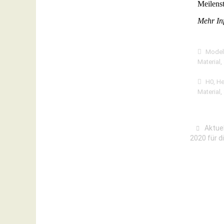
Meilens
Mehr In
Modell
Material
,
H0
,
He
Material
,
Aktuel
2020 für d