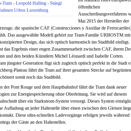
öffentlichen
Ausschreibungsverfahrens 
Mai 2015 der Hersteller der
zeuge, die spanische CAF (Construcciones y Auxiliar de Ferrocarriles)
hlt. Das ausgewählte Modell gehört zur Tram-Familie URBOSTM mit
 konzipierten Design, das sich optisch harmonisch ins Stadtbild einfügt.
ist das Ergebnis einer engen Zusammenarbeit zwischen CAF, ihrem De
nn und den beiden Künstlern Michel Léonardi und Isabelle Corten.
am jüngster Generation fügt sich zugleich optisch perfekt in die Stadt e
hberg-Plateau fährt die Tram auf ihrer gesamten Strecke auf begrünten
chönert somit noch das Stadtbild.
n der Pont Rouge und dem Hauptbahnhof fährt die Tram dank neuer
gien zur Energiespeicherung ohne Oberleitung. Sie wird auf diesem
abschnitt über ein Starkstrom-System versorgt. Dieses System ermöglic
e Aufladung an jeder Haltestelle über einen zwischen den Gleisen lie
ontakt. Diese ultra-schnellen Ladevorgänge erfolgen jeweils während 
tiegs der Gäste an den Haltestellen.