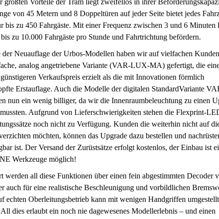
r größten Vorteile der Tram liegt zweifellos in ihrer Beförderungskapazi
nge von 45 Metern und 8 Doppeltüren auf jeder Seite bietet jedes Fahr
 bis zu 450 Fahrgäste. Mit einer Frequenz zwischen 3 und 6 Minuten 
bis zu 10.000 Fahrgäste pro Stunde und Fahrtrichtung befördern.
 der Neuauflage der Urbos-Modellen haben wir auf vielfachen Kund
fache, analog angetriebene Variante (VAR-LUX-MA) gefertigt, die ein
 günstigeren Verkaufspreis erzielt als die mit Innovationen förmlich
opfte Erstauflage. Auch die Modelle der digitalen StandardVariante 
n nun ein wenig billiger, da wir die Innenraumbeleuchtung zu einen 
mussten. Aufgrund von Lieferschwierigkeiten stehen die Flexprint-LE
ungssätze noch nicht zu Verfügung. Kunden die weiterhin nicht auf di
verzichten möchten, können das Upgrade dazu bestellen und nachrüste
gbar ist. Der Versand der Zurüstsätze erfolgt kostenlos, der Einbau ist e
NE Werkzeuge möglich!
t werden all diese Funktionen über einen fein abgestimmten Decoder 
r auch für eine realistische Beschleunigung und vorbildlichen Bremsw
uf echten Oberleitungsbetrieb kann mit wenigen Handgriffen umgestellt
All dies erlaubt ein noch nie dagewesenes Modellerlebnis – und einen