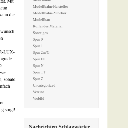
tät. Mit
Modellbahn-Hersteller
zeug
Modellbahn-Zubehör
kann die
Modellbau
Rollendes Material
enwunsch
Sonstiges
en
Spur 0
Spur 1
VAR-LUX-
Spur 2m/G
Upgrade
Spur H0
D
Spur N
eses
Spur TT
Spur Z
n, sobald
Uncategorized
infach
Vereine
Vorbild
von
eg sorgt!
Nachrichten Schlagwörter