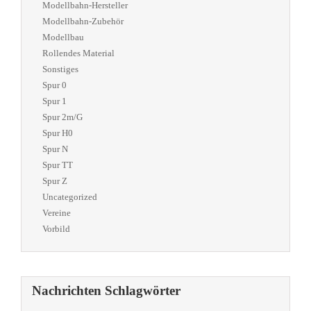
Modellbahn-Hersteller
Modellbahn-Zubehör
Modellbau
Rollendes Material
Sonstiges
Spur 0
Spur 1
Spur 2m/G
Spur H0
Spur N
Spur TT
Spur Z
Uncategorized
Vereine
Vorbild
Nachrichten Schlagwörter