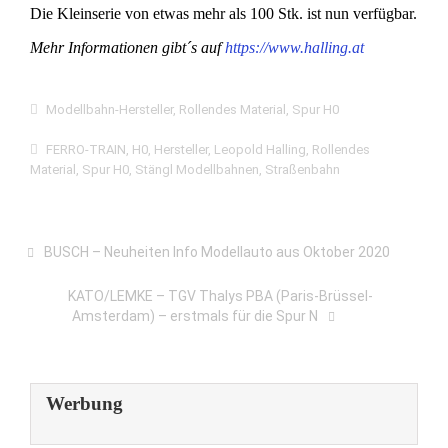
Die Kleinserie von etwas mehr als 100 Stk. ist nun verfügbar.
Mehr Informationen gibt´s auf
https://www.halling.at
Modellbahn-Hersteller
,
Rollendes Material
,
Spur H0
FERRO-TRAIN
,
H0
,
Hersteller
,
Leopold Halling
,
Rollendes
Material
,
Spur H0
,
Stängl Modellbahnen
,
Straßenbahn
BUSCH – Neuheiten Info Modellauto aus Oktober 2020
KATO/LEMKE – TGV Thalys PBA (Paris-Brüssel-
Amsterdam) – erstmals für die Spur N
Werbung