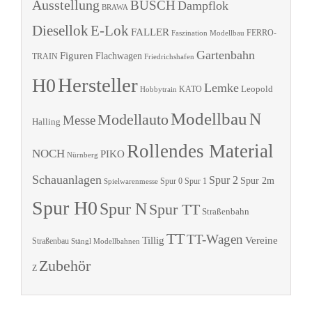
Ausstellung
BUSCH
Dampflok
BRAWA
Diesellok
E-Lok
FALLER
Faszination Modellbau
FERRO-
Gartenbahn
Figuren
Flachwagen
TRAIN
Friedrichshafen
Hersteller
H0
Lemke
Leopold
KATO
Hobbytrain
Modellbau
N
Modellauto
Messe
Halling
Rollendes Material
NOCH
PIKO
Nürnberg
Schauanlagen
Spur 2
Spur 2m
Spur 0
Spur 1
Spielwarenmesse
Spur H0
Spur N
Spur TT
Straßenbahn
TT
TT-Wagen
Tillig
Vereine
Straßenbau
Stängl Modellbahnen
Zubehör
Z