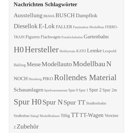
Nachrichten Schlagwörter
Ausstellung
BUSCH
Dampflok
BRAWA
Diesellok
E-Lok
FALLER
Faszination Modellbau
FERRO-
Gartenbahn
Figuren
Flachwagen
TRAIN
Friedrichshafen
Hersteller
H0
Lemke
Leopold
KATO
Hobbytrain
Modellbau
N
Modellauto
Messe
Halling
Rollendes Material
NOCH
PIKO
Nürnberg
Schauanlagen
Spur 2
Spur 2m
Spur 0
Spur 1
Spielwarenmesse
Spur H0
Spur N
Spur TT
Straßenbahn
TT
TT-Wagen
Tillig
Vereine
Straßenbau
Stängl Modellbahnen
Zubehör
Z