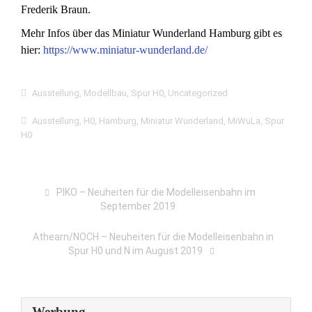
Frederik Braun.
Mehr Infos über das Miniatur Wunderland Hamburg gibt es
hier:
https://www.miniatur-wunderland.de/
Ausstellung
,
Modellbau
,
Spur H0
,
Uncategorized
Ausstellung
,
H0
,
Hamburg
,
Miniatur Wunderland
,
MiWuLa
,
Spur
H0
PIKO – Neuheiten für die Modelleisenbahn im
September 2019
Athearn/NOCH – Neuheiten für die Modelleisenbahn in
Spur H0 und N im August 2019
Werbung