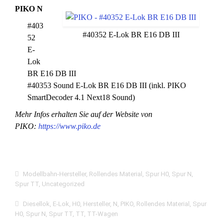
PIKO N
#403
#40352 E-Lok BR E16 DB III
52
E-
Lok
BR E16 DB III
#40353 Sound E-Lok BR E16 DB III (inkl. PIKO
SmartDecoder 4.1 Next18 Sound)
Mehr Infos erhalten Sie auf der Website von
PIKO:
https://www.piko.de
Modellbahn-Hersteller
,
Rollendes Material
,
Spur H0
,
Spur N
,
Spur TT
,
Uncategorized
Diesellok
,
E-Lok
,
H0
,
Hersteller
,
N
,
PIKO
,
Rollendes Material
,
Spur
H0
,
Spur N
,
Spur TT
,
TT
,
TT-Wagen