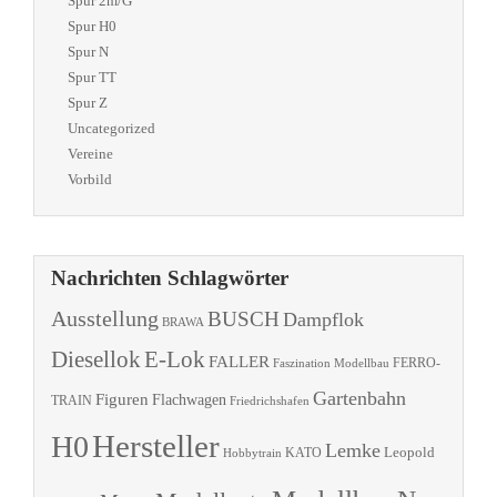
Spur 2m/G
Spur H0
Spur N
Spur TT
Spur Z
Uncategorized
Vereine
Vorbild
Nachrichten Schlagwörter
Ausstellung
BUSCH
Dampflok
BRAWA
Diesellok
E-Lok
FALLER
Faszination Modellbau
FERRO-
Gartenbahn
Figuren
Flachwagen
TRAIN
Friedrichshafen
Hersteller
H0
Lemke
Leopold
KATO
Hobbytrain