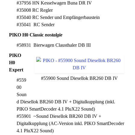
#37956 HN Kesselwagen Buna DR IV
#35008 RC Regler
#35040 RC Sender und Empfängerbaustein
#35041 RC Sender
PIKO H0
Classic
nostalgie
#58931 Bierwagen Clausthaler DB III
PIKO
H0
Expert
#55900 Sound Diesellok BR260 DB IV
#559
00
Soun
d Diesellok BR260 DB IV + Digitalkupplung (inkl.
PIKO SmartDecoder 4.1 PluX22 Sound)
#55901 ~Sound Diesellok BR260 DB IV +
Digitalkupplung (AC-Version inkl. PIKO SmartDecoder
4.1 PluX22 Sound)