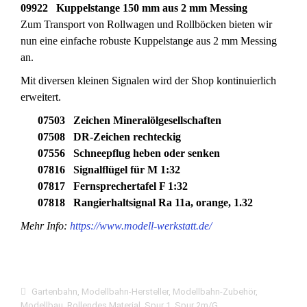
09922 Kuppelstange 150 mm aus 2 mm Messing
Zum Transport von Rollwagen und Rollböcken bieten wir
nun eine einfache robuste Kuppelstange aus 2 mm Messing
an.
Mit diversen kleinen Signalen wird der Shop kontinuierlich
erweitert.
07503 Zeichen Mineralölgesellschaften
07508 DR-Zeichen rechteckig
07556 Schneepflug heben oder senken
07816 Signalflügel für M 1:32
07817 Fernsprechertafel F 1:32
07818 Rangierhaltsignal Ra 11a, orange, 1.32
Mehr Info:
https://www.modell-werkstatt.de/
Gartenbahn
,
Modellbahn-Hersteller
,
Modellbahn-Zubehör
,
Modellbau
,
Rollendes Material
,
Spur 1
,
Spur 2m/G