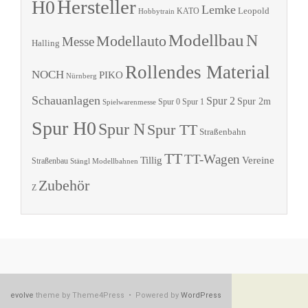
Hersteller
H0
Lemke
Leopold
KATO
Hobbytrain
Modellbau
N
Modellauto
Messe
Halling
Rollendes Material
NOCH
PIKO
Nürnberg
Schauanlagen
Spur 2
Spur 2m
Spur 0
Spur 1
Spielwarenmesse
Spur H0
Spur N
Spur TT
Straßenbahn
TT
TT-Wagen
Tillig
Vereine
Straßenbau
Stängl Modellbahnen
Zubehör
Z
evolve
theme by Theme4Press • Powered by
WordPress