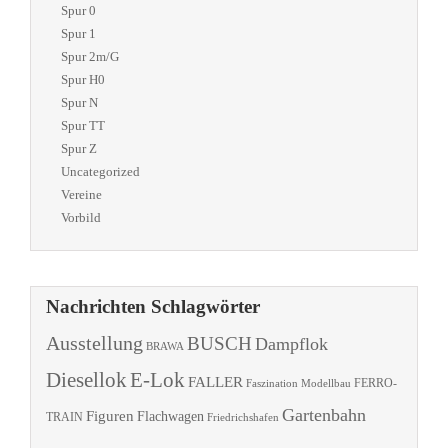
Spur 0
Spur 1
Spur 2m/G
Spur H0
Spur N
Spur TT
Spur Z
Uncategorized
Vereine
Vorbild
Nachrichten Schlagwörter
Ausstellung
BUSCH
Dampflok
BRAWA
Diesellok
E-Lok
FALLER
Faszination Modellbau
FERRO-
Gartenbahn
Figuren
Flachwagen
TRAIN
Friedrichshafen