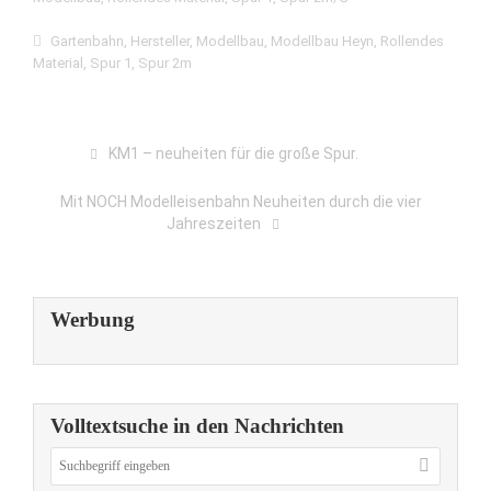
Gartenbahn
,
Hersteller
,
Modellbau
,
Modellbau Heyn
,
Rollendes
Material
,
Spur 1
,
Spur 2m
KM1 – neuheiten für die große Spur.
Mit NOCH Modelleisenbahn Neuheiten durch die vier
Jahreszeiten
Werbung
Volltextsuche in den Nachrichten