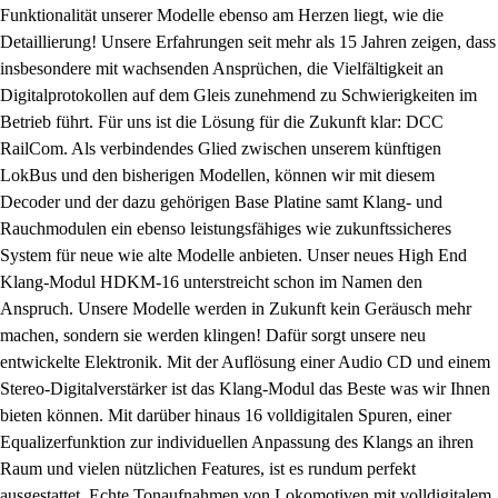
Funktionalität unserer Modelle ebenso am Herzen liegt, wie die
Detaillierung! Unsere Erfahrungen seit mehr als 15 Jahren zeigen, dass
insbesondere mit wachsenden Ansprüchen, die Vielfältigkeit an
Digitalprotokollen auf dem Gleis zunehmend zu Schwierigkeiten im
Betrieb führt. Für uns ist die Lösung für die Zukunft klar: DCC
RailCom. Als verbindendes Glied zwischen unserem künftigen
LokBus und den bisherigen Modellen, können wir mit diesem
Decoder und der dazu gehörigen Base Platine samt Klang- und
Rauchmodulen ein ebenso leistungsfähiges wie zukunftssicheres
System für neue wie alte Modelle anbieten. Unser neues High End
Klang-Modul HDKM-16 unterstreicht schon im Namen den
Anspruch. Unsere Modelle werden in Zukunft kein Geräusch mehr
machen, sondern sie werden klingen! Dafür sorgt unsere neu
entwickelte Elektronik. Mit der Auflösung einer Audio CD und einem
Stereo-Digitalverstärker ist das Klang-Modul das Beste was wir Ihnen
bieten können. Mit darüber hinaus 16 volldigitalen Spuren, einer
Equalizerfunktion zur individuellen Anpassung des Klangs an ihren
Raum und vielen nützlichen Features, ist es rundum perfekt
ausgestattet. Echte Tonaufnahmen von Lokomotiven mit volldigitalem