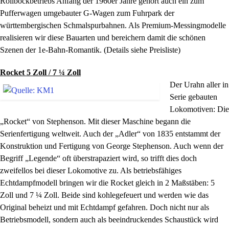
Rollbockbetriebs Anfang der 1960er Jahre gehört auch ein zum
Pufferwagen umgebauter G-Wagen zum Fuhrpark der
württembergischen Schmalspurbahnen. Als Premium-Messingmodelle
realisieren wir diese Bauarten und bereichern damit die schönen
Szenen der 1e-Bahn-Romantik. (Details siehe Preisliste)
Rocket 5 Zoll / 7 ¼ Zoll
Der Urahn aller in
Serie gebauten
Lokomotiven: Die
„Rocket“ von Stephenson. Mit dieser Maschine begann die
Serienfertigung weltweit. Auch der „Adler“ von 1835 entstammt der
Konstruktion und Fertigung von George Stephenson. Auch wenn der
Begriff „Legende“ oft überstrapaziert wird, so trifft dies doch
zweifellos bei dieser Lokomotive zu. Als betriebsfähiges
Echtdampfmodell bringen wir die Rocket gleich in 2 Maßstäben: 5
Zoll und 7 ¼ Zoll. Beide sind kohlegefeuert und werden wie das
Original beheizt und mit Echtdampf gefahren. Doch nicht nur als
Betriebsmodell, sondern auch als beeindruckendes Schaustück wird