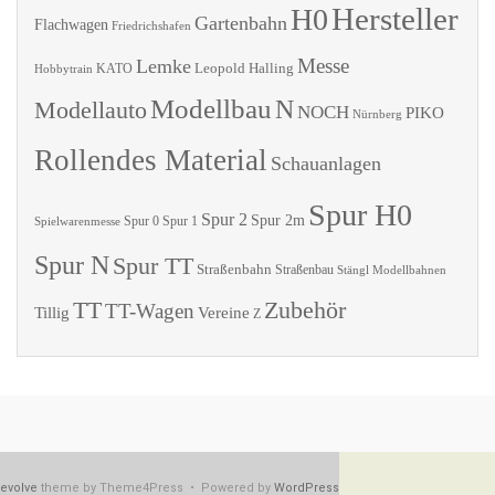
Hersteller
H0
Gartenbahn
Flachwagen
Friedrichshafen
Messe
Lemke
Leopold Halling
KATO
Hobbytrain
Modellbau
N
Modellauto
NOCH
PIKO
Nürnberg
Rollendes Material
Schauanlagen
Spur H0
Spur 2
Spur 2m
Spur 0
Spur 1
Spielwarenmesse
Spur N
Spur TT
Straßenbahn
Straßenbau
Stängl Modellbahnen
TT
Zubehör
TT-Wagen
Tillig
Vereine
Z
evolve
theme by Theme4Press • Powered by
WordPress