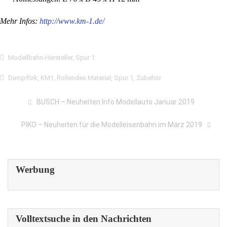
Mehr Infos:
http://www.km-1.de/
Modellbahn-Hersteller
,
Spur 1
Dampflok
,
KM1
,
Rollendes Material
,
Spur 1
,
Zubehör
BUSCH – Neuheiten Info Modellauto Januar 2019
PIKO – Neuheiten für die Modelleisenbahn im März 2019
Werbung
Volltextsuche in den Nachrichten