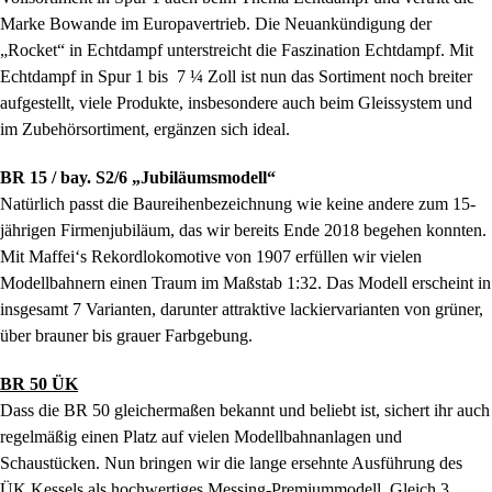
Marke Bowande im Europavertrieb. Die Neuankündigung der
„Rocket“ in Echtdampf unterstreicht die Faszination Echtdampf. Mit
Echtdampf in Spur 1 bis 7 ¼ Zoll ist nun das Sortiment noch breiter
aufgestellt, viele Produkte, insbesondere auch beim Gleissystem und
im Zubehörsortiment, ergänzen sich ideal.
BR 15 / bay. S2/6 „Jubiläumsmodell“
Natürlich passt die Baureihenbezeichnung wie keine andere zum 15-
jährigen Firmenjubiläum, das wir bereits Ende 2018 begehen konnten.
Mit Maffei‘s Rekordlokomotive von 1907 erfüllen wir vielen
Modellbahnern einen Traum im Maßstab 1:32. Das Modell erscheint in
insgesamt 7 Varianten, darunter attraktive lackiervarianten von grüner,
über brauner bis grauer Farbgebung.
BR 50 ÜK
Dass die BR 50 gleichermaßen bekannt und beliebt ist, sichert ihr auch
regelmäßig einen Platz auf vielen Modellbahnanlagen und
Schaustücken. Nun bringen wir die lange ersehnte Ausführung des
ÜK Kessels als hochwertiges Messing-Premiummodell. Gleich 3