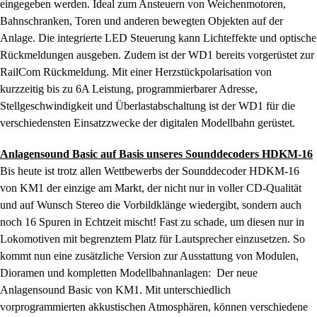
eingegeben werden. Ideal zum Ansteuern von Weichenmotoren,
Bahnschranken, Toren und anderen bewegten Objekten auf der
Anlage. Die integrierte LED Steuerung kann Lichteffekte und optische
Rückmeldungen ausgeben. Zudem ist der WD1 bereits vorgerüstet zur
RailCom Rückmeldung. Mit einer Herzstückpolarisation von
kurzzeitig bis zu 6A Leistung, programmierbarer Adresse,
Stellgeschwindigkeit und Überlastabschaltung ist der WD1 für die
verschiedensten Einsatzzwecke der digitalen Modellbahn gerüstet.
Anlagensound Basic auf Basis unseres Sounddecoders HDKM-16
Bis heute ist trotz allen Wettbewerbs der Sounddecoder HDKM-16
von KM1 der einzige am Markt, der nicht nur in voller CD-Qualität
und auf Wunsch Stereo die Vorbildklänge wiedergibt, sondern auch
noch 16 Spuren in Echtzeit mischt! Fast zu schade, um diesen nur in
Lokomotiven mit begrenztem Platz für Lautsprecher einzusetzen. So
kommt nun eine zusätzliche Version zur Ausstattung von Modulen,
Dioramen und kompletten Modellbahnanlagen: Der neue
Anlagensound Basic von KM1. Mit unterschiedlich
vorprogrammierten akkustischen Atmosphären, können verschiedene