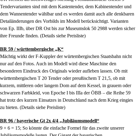
Tendervarianten sind mit dem Kastentender, dem Kabinentender und
dem Wannentender wählbar und es werden damit auch alle denkbaren
Detailänderungen des Vorbilds im Modell berücksichtigt. Varianten
von Ep. IIIb, über DR Ost bis zur Museumslok 50 2988 werden sicher
ihre Freunde finden. (Details siehe Preisliste)
BR 59 / württembergische „K“
Mächtig wirkt der F-Kuppler der würtembergischen Staatsbahn nicht
nur auf den Fotos. Auch im Modell wird diese Maschine den
besonderen Eindruck des Originals wieder aufleben lassen. Ob mit
württembergischen T 20 Tender oder preußischem T 21,5, ob mit
kurzem, mittleren oder langem Dom auf dem Kessel, in grauem oder
schwarzen Farbkleid, von Epoche I bis IIIa der ÖBB – die Reihe 59
hat trotz des kurzen Einsatzes in Deutschland nach dem Krieg eingies
zu bieten. (Details siehe Preisliste)
BR 96 / bayerische Gt 2x 4/4 „Jubiläumsmodell“
9 + 6 = 15; So könnte die einfache Formel für das zweite unserer
Jubiläumsmodelle lauten. Der Gigant der bayerischen