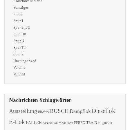
Rollendes Material
Sonstiges
Spur 0
Spur 1
Spur 2m/G
Spur H0
Spur N
Spur TT
Spur Z
Uncategorized
Vereine
Vorbild
Nachrichten Schlagwörter
Diesellok
Ausstellung
BUSCH
Dampflok
BRAWA
E-Lok
FALLER
Figuren
Faszination Modellbau
FERRO-TRAIN