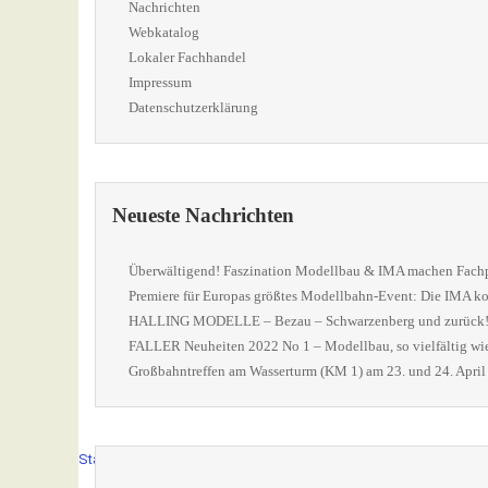
Nachrichten
Webkatalog
Lokaler Fachhandel
Impressum
Datenschutzerklärung
Neueste Nachrichten
Überwältigend! Faszination Modellbau & IMA machen Fachpu
Premiere für Europas größtes Modellbahn-Event: Die IMA k
HALLING MODELLE – Bezau – Schwarzenberg und zurück
FALLER Neuheiten 2022 No 1 – Modellbau, so vielfältig w
Großbahntreffen am Wasserturm (KM 1) am 23. und 24. Apri
Startseite
Modellbahn-Hersteller
Rollendes Material