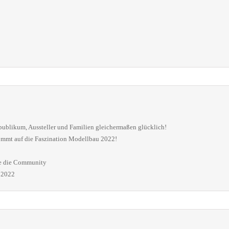
blikum, Aussteller und Familien gleichermaßen glücklich!
ommt auf die Faszination Modellbau 2022!
!
ie die Community
l 2022
Spur H0
Roco – Modelleisenbahn Neuheiten 2019